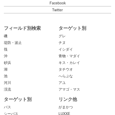
Facebook
Twitter
フィールド別検索
ターゲット別
磯
グレ
堤防・波止
チヌ
筏
イシダイ
沖
青物・マダイ
砂浜
キス・カレイ
湖
タチウオ
池
へらぶな
河川
アユ
渓流
アマゴ・マス
ターゲット別
リンク他
バス
がまかつ
シーバス
LUXXE