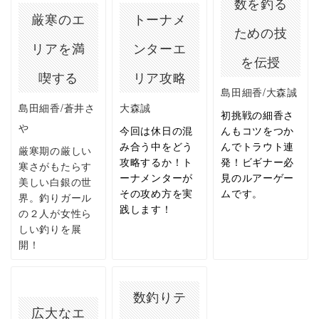
数を釣る
厳寒のエ
トーナメ
ための技
リアを満
ンターエ
を伝授
喫する
リア攻略
島田細香/大森誠
島田細香/蒼井さ
大森誠
初挑戦の細香さ
や
今回は休日の混
んもコツをつか
み合う中をどう
んでトラウト連
厳寒期の厳しい
攻略するか！ト
発！ビギナー必
寒さがもたらす
ーナメンターが
見のルアーゲー
美しい白銀の世
その攻め方を実
ムです。
界。釣りガール
践します！
の２人が女性ら
しい釣りを展
開！
数釣りテ
広大なエ