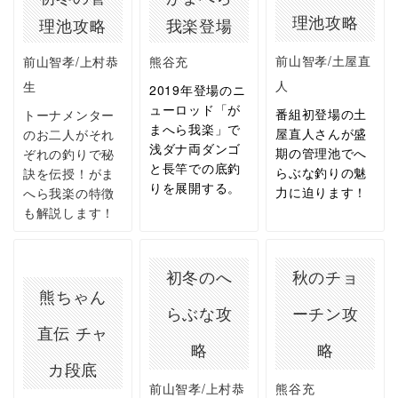
理池攻略
理池攻略
我楽登場
前山智孝/土屋直
前山智孝/上村恭
熊谷充
人
生
2019年登場のニ
ューロッド「が
番組初登場の土
トーナメンター
まへら我楽」で
屋直人さんが盛
のお二人がそれ
浅ダナ両ダンゴ
期の管理池でへ
ぞれの釣りで秘
と長竿での底釣
らぶな釣りの魅
訣を伝授！がま
りを展開する。
力に迫ります！
へら我楽の特徴
も解説します！
初冬のへ
秋のチョ
熊ちゃん
らぶな攻
ーチン攻
直伝 チャ
略
略
カ段底
前山智孝/上村恭
熊谷充