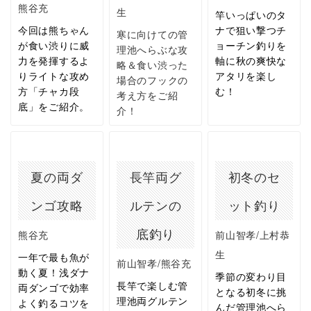
熊谷充
生
竿いっぱいのタ
今回は熊ちゃん
ナで狙い撃つチ
寒に向けての管
が食い渋りに威
ョーチン釣りを
理池へらぶな攻
力を発揮するよ
軸に秋の爽快な
略＆食い渋った
りライトな攻め
アタリを楽し
場合のフックの
方「チャカ段
む！
考え方をご紹
底」をご紹介。
介！
夏の両ダ
長竿両グ
初冬のセ
ンゴ攻略
ルテンの
ット釣り
底釣り
熊谷充
前山智孝/上村恭
生
一年で最も魚が
前山智孝/熊谷充
動く夏！浅ダナ
季節の変わり目
長竿で楽しむ管
両ダンゴで効率
となる初冬に挑
理池両グルテン
よく釣るコツを
んだ管理池へら