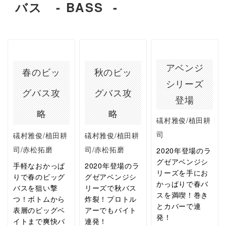
バス - BASS -
アベンジ
春のビッ
秋のビッ
シリーズ
グバス攻
グバス攻
登場
略
略
礒村雅俊/植田耕
司
礒村雅俊/植田耕
礒村雅俊/植田耕
司/赤松拓磨
司/赤松拓磨
2020年登場のラ
グゼアベンジシ
手軽なおかっぱ
2020年登場のラ
リーズを手にお
りで春のビッグ
グゼアベンジシ
かっぱりで春バ
バスを狙い撃
リーズで秋バス
スを満喫！巻き
つ！ボトムから
炸裂！プロトル
とカバーで連
表層のビッグベ
アーでもバイト
発！
イトまで爽快バ
連発！