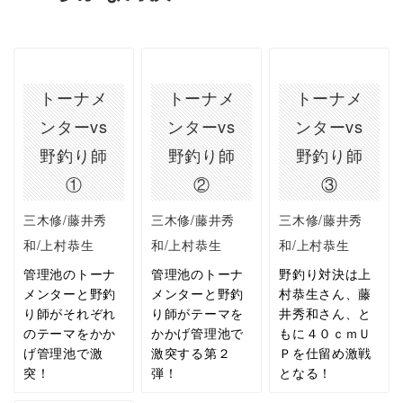
トーナメ
トーナメ
トーナメ
ンターvs
ンターvs
ンターvs
野釣り師
野釣り師
野釣り師
①
②
③
三木修/藤井秀
三木修/藤井秀
三木修/藤井秀
和/上村恭生
和/上村恭生
和/上村恭生
管理池のトーナ
管理池のトーナ
野釣り対決は上
メンターと野釣
メンターと野釣
村恭生さん、藤
り師がそれぞれ
り師がテーマを
井秀和さん、と
のテーマをかか
かかげ管理池で
もに４０ｃｍＵ
げ管理池で激
激突する第２
Ｐを仕留め激戦
突！
弾！
となる！