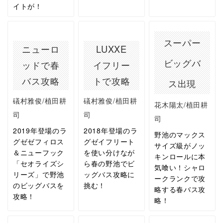
イトが！
スーパー
ニューロ
LUXXE
ビッグバ
ッドで春
イフリー
バス攻略
トで攻略
ス出現
礒村雅俊/植田耕
礒村雅俊/植田耕
花木陽太/植田耕
司
司
司
2019年登場のラ
2018年登場のラ
野池のマックス
グゼゼフィロス
グゼイフリート
サイズ級がノッ
＆ニューフック
を使い分けなが
キンロールに本
「セオライズシ
ら春の野池でビ
気喰い！シャロ
リーズ」で野池
ッグバス攻略に
ークランクで攻
のビッグバスを
挑む！
略する春バス攻
攻略！
略！