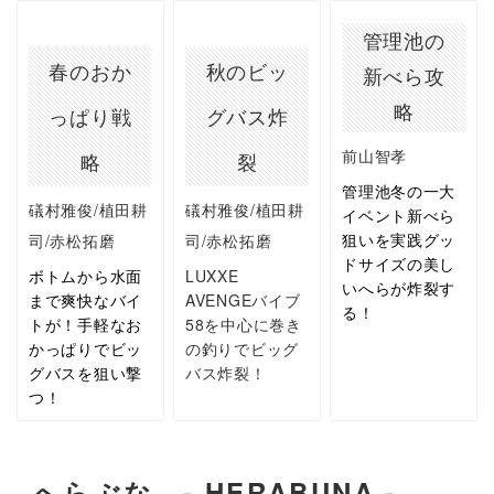
管理池の
春のおか
秋のビッ
新べら攻
略
っぱり戦
グバス炸
前山智孝
略
裂
管理池冬の一大
礒村雅俊/植田耕
礒村雅俊/植田耕
イベント新べら
狙いを実践グッ
司/赤松拓磨
司/赤松拓磨
ドサイズの美し
ボトムから水面
LUXXE
いへらが炸裂す
まで爽快なバイ
AVENGEバイブ
る！
トが！手軽なお
58を中心に巻き
かっぱりでビッ
の釣りでビッグ
グバスを狙い撃
バス炸裂！
つ！
へらぶな - HERABUNA -