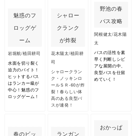
野池の春
魅惑のフ
シャロー
バス攻略
ロッグゲ
クランク
関根健太/花木陽
ーム
が炸裂
太
バスの活性を素
岩堀航/植田耕司
花木陽太/植田耕
早く判断しシビ
司
水面を切り裂く
アな展開の中、
迫力のバイト！
シャロークラン
良型バスを仕留
ヒットするバス
ク・ノッキンロ
めていく！
はランカー級が
ールＳＲ-60が炸
中心！魅惑のフ
裂！春らしい体
ロッグゲーム！
高のある良型バ
スが連発！
おかっぱ
春のビッ
ランガン