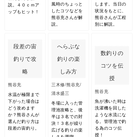
風時のちょっと
します。当日の
説。４０ｃｍア
したコツなどを
状況をもとに、
ップもヒット！
熊谷充さんが解
熊谷さんが工程
説。
別に解説。
段差の宙
へらぶな
数釣りの
釣りで攻
釣りの楽
コツを伝
略
しみ方
授
熊谷充
三木修/熊谷充/
熊谷充
清水盛三
水温が極限まで
下がった場合は
魚が沸いた時は
冬場に入った管
どう攻めます
洗濯機を回した
理池攻略と、後
か？熊谷さんが
ような水流にな
半は３名での対
選んだ釣り方は
る。管理池で釣
決！３名が繰り
段差の宙釣り。
る為のコツ伝
広げる釣りの楽
授！
しさを満喫。