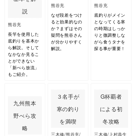
熊谷充
熊谷充
説
なぜ段差をつけ
底釣りがメイン
ると効果的なの
となってくる寒
熊谷充
か？まずはその
の時期はしっか
長竿を使用した
疑問を熊谷さん
りと微調整しな
底釣りを基本か
が分かりやすく
がら食うタナを
ら解説。そして
解説。
探る事が重要！
なかなか見るこ
とができない
「新べら放流」
もご紹介。
３名手が
G杯覇者
九州熊本
寒の釣り
による初
野べら攻
を満喫
冬攻略
略
三木修/熊谷充/
三木修/上村恭生