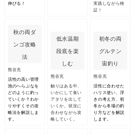
伸びる！
実践しながら検
証！
秋の両ダ
低水温期
初冬の両
ンゴ攻略
段底を楽
グルテン
法
しむ
宙釣り
熊谷充
熊谷充
熊谷充
活性の高い管理
池のへらぶなを
触りはある中、
活性に合わせた
どのように釣っ
いかにして食い
ハリス使い、浮
ていくか？わか
アタリを出して
きの考え方、初
りやすくその攻
いくか。状況に
冬から冬場の釣
略法を解説しま
合わせながら攻
り方などを解説
す。
略していく。
します。