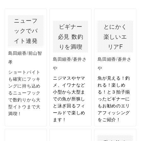
ニューフ
ビギナー
とにかく
ックでバ
必見 数釣
楽しいエ
イト連発
りを満喫
リアF
島田細香/前山智
島田細香/蒼井さ
島田細香/蒼井さ
孝
や
や
ショートバイト
ニジマスやヤマ
魚が見える！釣
も確実にフッキ
メ、イワナなど
れる！楽しめ
ングに持ち込め
小型から大型ま
る！と３拍子揃
るニューフック
での魚が所狭し
ったビギナーに
で数釣りから大
と泳ぎ回るフィ
もお勧めのエリ
型イトウまで大
ールドで楽しめ
アフィッシング
満喫！
ます！
をご紹介！