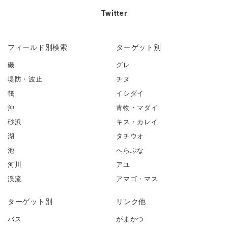
Twitter
フィールド別検索
ターゲット別
磯
グレ
堤防・波止
チヌ
筏
イシダイ
沖
青物・マダイ
砂浜
キス・カレイ
湖
タチウオ
池
へらぶな
河川
アユ
渓流
アマゴ・マス
ターゲット別
リンク他
バス
がまかつ