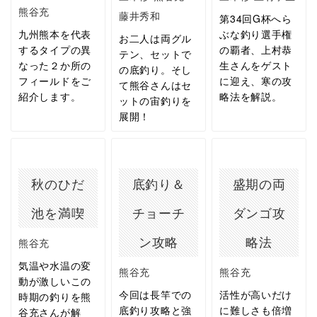
熊谷充
藤井秀和
第34回G杯へら
九州熊本を代表
ぶな釣り選手権
お二人は両グル
するタイプの異
の覇者、上村恭
テン、セットで
なった２か所の
生さんをゲスト
の底釣り。そし
フィールドをご
に迎え、寒の攻
て熊谷さんはセ
紹介します。
略法を解説。
ットの宙釣りを
展開！
秋のひだ
底釣り＆
盛期の両
池を満喫
チョーチ
ダンゴ攻
ン攻略
略法
熊谷充
気温や水温の変
熊谷充
熊谷充
動が激しいこの
今回は長竿での
活性が高いだけ
時期の釣りを熊
底釣り攻略と強
に難しさも倍増
谷充さんが解