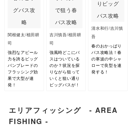
りビッグ
グバス攻
で狙う春
バス攻略
略
バス攻略
清水和行/吉川慎
関根健太/植田耕
吉川慎吾/植田耕
吾
司
司
春のおかっぱり
強烈なアピール
強風時どこにバ
バス攻略法！春
力を誇るビッグ
スはついている
の寒波の中シャ
バンブレードの
のか？状況を探
ローで良型を連
フラッシング効
りながら狙って
発する！
果で大型が連
いくと狙い通り
発！
ビッグバスが！
エリアフィッシング - AREA
FISHING -