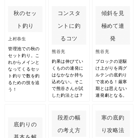
秋のセッ
コンスタ
傾斜を見
ト釣り
ントに釣
極めて連
るコツ
発
上村恭生
管理池での秋の
熊谷充
熊谷充
セット釣り。こ
釣果は伸びてい
ブロックの逆駆
れからメインと
くものの連発に
け上がりを両グ
なってくるセッ
はなかなか持ち
ルテンの底釣り
ト釣りで数を釣
込めない。そこ
で攻める！厳寒
るための技を追
で熊谷さんが試
期とは思えない
う！
した釣法とは？
連発劇となる。
段差の幅
寒の底釣
底釣りの
の考え方
り攻略法
基本を解