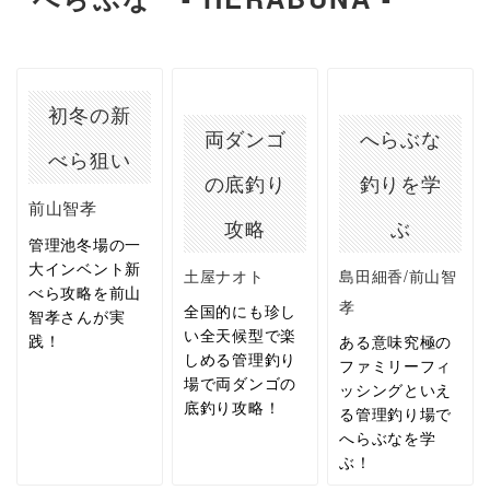
初冬の新
両ダンゴ
へらぶな
べら狙い
の底釣り
釣りを学
前山智孝
攻略
ぶ
管理池冬場の一
大インベント新
土屋ナオト
島田細香/前山智
べら攻略を前山
孝
全国的にも珍し
智孝さんが実
い全天候型で楽
践！
ある意味究極の
しめる管理釣り
ファミリーフィ
場で両ダンゴの
ッシングといえ
底釣り攻略！
る管理釣り場で
へらぶなを学
ぶ！