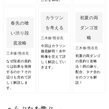
カラツン
初夏の両
春先の喰
を考える
ダンゴ攻
い渋り段
略
三木修/熊谷充
底攻略
今回はカラツン
三木修/熊谷充
徹底解明！水中
三木修/熊谷充
初夏の両ダンゴ
映像を交えて詳
なぜ段差の底釣
の底釣り攻略
しく解説してい
りは効果を発揮
法！餌の練り、
きます。
するのか？その
配合、タナ合わ
辺りも含めて詳
せのコツを解
しく解説しま
説！
す。
へらぶなを学ぶ -