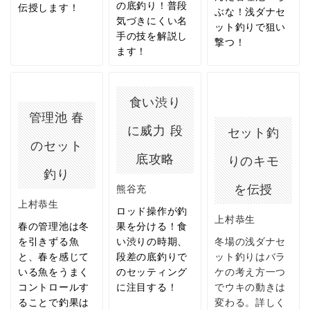
の底釣り！普段
伝授します！
ぶな！浅ダナセ
気づきにくい名
ット釣りで狙い
手の技を解説し
撃つ！
ます！
食い渋り
管理池 春
に威力 段
セット釣
のセット
底攻略
りのキモ
釣り
を伝授
熊谷充
上村恭生
ロッド操作が釣
上村恭生
春の管理池は冬
果を分ける！食
を引きずる魚
い渋りの時期、
冬場の浅ダナセ
と、春を感じて
段差の底釣りで
ット釣りはバラ
いる魚をうまく
のセッティング
ケの考え方一つ
コントロールす
に注目する！
でウキの動きは
ることで釣果は
変わる。詳しく