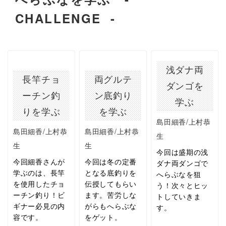
CHALLENGE -
浅ダナ両
長竿チョ
両グルテ
ダンゴを
ーチン釣
ン底釣り
学ぶ
りを学ぶ
を学ぶ
島田細香/上村恭
島田細香/上村恭
島田細香/上村恭
生
生
生
今回は盛期の浅
今回細香さんが
今回は冬の定番
ダナ両ダンゴで
学ぶのは、長竿
となる底釣りを
へらぶなを狙
を使用したチョ
伝授してもらい
う！次々とヒッ
ーチン釣り！ビ
ます。苦労しな
トしていきま
ギナー必見の内
がらもへらぶな
す。
容です。
をゲット。