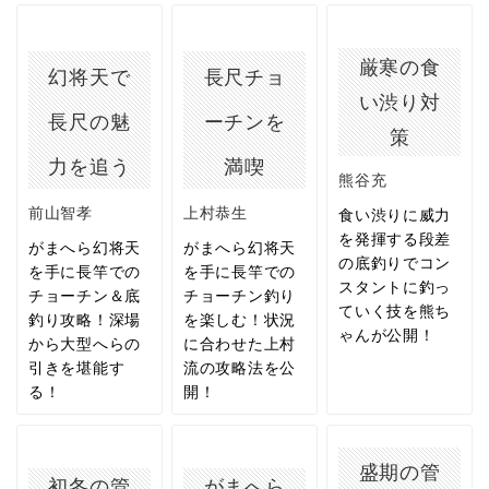
厳寒の食
幻将天で
長尺チョ
い渋り対
長尺の魅
ーチンを
策
力を追う
満喫
熊谷充
前山智孝
上村恭生
食い渋りに威力
を発揮する段差
がまへら幻将天
がまへら幻将天
の底釣りでコン
を手に長竿での
を手に長竿での
スタントに釣っ
チョーチン＆底
チョーチン釣り
ていく技を熊ち
釣り攻略！深場
を楽しむ！状況
ゃんが公開！
から大型へらの
に合わせた上村
引きを堪能す
流の攻略法を公
る！
開！
盛期の管
初冬の管
がまへら