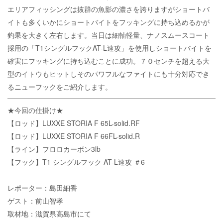
エリアフィッシングは抜群の魚影の濃さを誇りますがショートバ
イトも多くいかにショートバイトをフッキングに持ち込めるかが
釣果を大きく左右します。当日は細軸軽量、ナノスムースコート
採用の「T1シングルフックAT-L速攻」を使用しショートバイトを
確実にフッキングに持ち込むことに成功。７０センチを超える大
型のイトウもヒットしそのパワフルなファイトにも十分対応でき
るニューフックをご紹介します。
★今回の仕掛け★
【ロッド】LUXXE STORIA F 65L-solid.RF
【ロッド】LUXXE STORIA F 66FL-solid.R
【ライン】フロロカーボン3lb
【フック】T1 シングルフック AT-L速攻 ＃6
レポーター：島田細香
ゲスト：前山智孝
取材地：滋賀県高島市にて