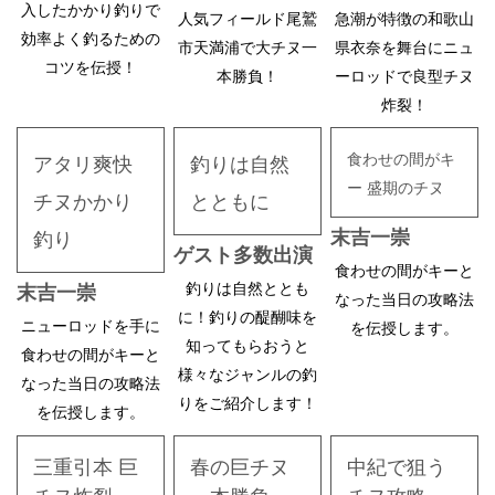
入したかかり釣りで
人気フィールド尾鷲
急潮が特徴の和歌山
効率よく釣るための
市天満浦で大チヌ一
県衣奈を舞台にニュ
コツを伝授！
本勝負！
ーロッドで良型チヌ
炸裂！
食わせの間がキ
アタリ爽快
釣りは自然
ー 盛期のチヌ
チヌかかり
とともに
末吉一崇
釣り
ゲスト多数出演
食わせの間がキーと
釣りは自然ととも
末吉一崇
なった当日の攻略法
に！釣りの醍醐味を
ニューロッドを手に
を伝授します。
知ってもらおうと
食わせの間がキーと
様々なジャンルの釣
なった当日の攻略法
りをご紹介します！
を伝授します。
三重引本 巨
春の巨チヌ
中紀で狙う
チヌ炸裂
一本勝負
チヌ攻略