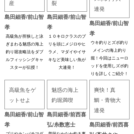
産
裂
連発
島田細香/前山智
島田細香/前山智
島田細香/前山智
孝
孝
孝
高級魚が所狭しと泳
１０キロクラスのブ
ウキ釣りとズボ釣り
ぎまわる魅惑の海上
リを頭にメジロやヒ
メインの海上釣り
釣り堀攻略法をダブ
ラメ、マダイやイサ
堀！今回はニューロ
ルフィッシングキャ
キなど美味しい魚が
ッドを使用しズボ釣
スターが伝授！
大連発！
りを詳しくご紹介！
高級魚をゲ
魅惑の海上
爽快！真
ットせよ
釣堀満喫
鯛・青物大
連発
島田細香/前山智
島田細香/前西喜
孝
弘/糸数恵士
島田細香/前西喜
ブリやカンパチマダ
普段なかなか釣る事