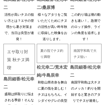
二
二/桑原博
二
活性が高いチヌの狙
様々なアタリをご覧
この釣り場は潮の動
い方とは？エサの管
いただくためにチヌ
きも速い！。急潮で
理から暑さ対策ま
の活性が高い昨年秋
のロッド操作、ライ
で、当日は良型が連
に収録した映像をお
ンの角度を追求しま
発！
送りします。
す！
夏の筏でチヌ釣
南国宇和島で大
エサ取り対
り満喫
チヌ狙い
策 秋チヌ満
松元幸二/荒木宏
島田細香/松元幸
喫
純/牛島辰幸
二
島田細香/松元幸
和歌山県衣奈を舞台
南国宇和島は大チヌ
二
に夏の筏を楽しむ！
のメッカ！釣りを開
盛期は餌取りに悩ま
チヌはもちろん、イ
始すると驚きのアタ
される季節！そんな
シダイやグレの良型
リでチヌが連発し