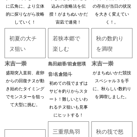
に広角に、より立体
込みの攻略法を伝
の存在が当日の状況
的に探りながら攻略
授！がまちぬいかだ
を大きく変えてい
していく！
宙凪で連発！
く！
。
初夏の大チ
若狭本郷で
秋の数釣り
ヌ狙い
楽しむ
を満喫
末吉一崇
末吉一崇
島田細香/前倉慈瑛
盛期突入直前、産卵
がまちぬいかだ競技
音/名倉陸斗
からの回復チヌが動
スペシャル３を手
初めての筏でまずは
き始めたタイミング
に、秋らしい数釣り
サビキ釣りからスタ
でモンスターを狙っ
を満喫しました。
ート！難しいといわ
て大型に挑む
。
れるチヌ狙いも見事
にヒットする！
三重県鳥羽
秋の筏で怒