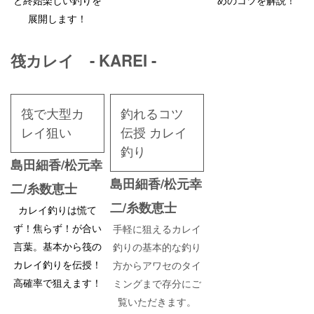
と終始楽しい釣りを
めのコツを解説！
展開します！
筏カレイ - KAREI -
筏で大型カ
釣れるコツ
レイ狙い
伝授 カレイ
釣り
島田細香/松元幸
島田細香/松元幸
二/糸数恵士
二/糸数恵士
カレイ釣りは慌て
ず！焦らず！が合い
手軽に狙えるカレイ
言葉。基本から筏の
釣りの基本的な釣り
カレイ釣りを伝授！
方からアワセのタイ
高確率で狙えます！
ミングまで存分にご
覧いただきます。