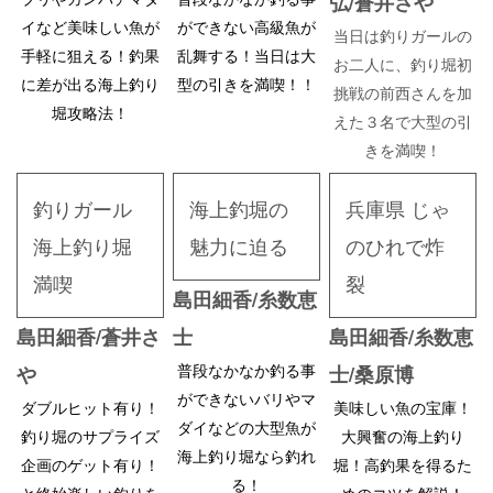
弘/蒼井さや
イなど美味しい魚が
ができない高級魚が
当日は釣りガールの
手軽に狙える！釣果
乱舞する！当日は大
お二人に、釣り堀初
に差が出る海上釣り
型の引きを満喫！
！
挑戦の前西さんを加
堀攻略法！
えた３名で大型の引
きを満喫！
釣りガール
海上釣堀の
兵庫県 じゃ
海上釣り堀
魅力に迫る
のひれで炸
満喫
裂
島田細香/糸数恵
島田細香/蒼井さ
士
島田細香/糸数恵
普段なかなか釣る事
や
士/桑原博
ができないバリやマ
ダブルヒット有り！
美味しい魚の宝庫！
ダイなどの大型魚が
釣り堀のサプライズ
大興奮の海上釣り
海上釣り堀なら釣れ
企画のゲット有り！
堀！高釣果を得るた
る！