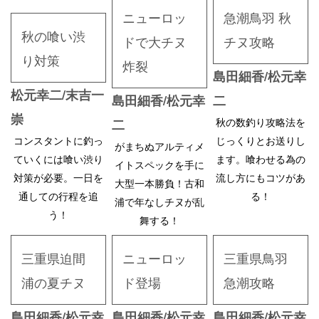
ニューロッ
急潮鳥羽 秋
秋の喰い渋
ドで大チヌ
チヌ攻略
り対策
炸裂
島田細香/松元幸
松元幸二/末吉一
島田細香/松元幸
二
崇
秋の数釣り攻略法を
二
コンスタントに釣っ
じっくりとお送りし
がまちぬアルティメ
ていくには喰い渋り
ます。喰わせる為の
イトスペックを手に
対策が必要。一日を
流し方にもコツがあ
大型一本勝負！古和
通しての行程を追
る！
浦で年なしチヌが乱
う！
舞する！
三重県迫間
ニューロッ
三重県鳥羽
浦の夏チヌ
ド登場
急潮攻略
島田細香/松元幸
島田細香/松元幸
島田細香/松元幸