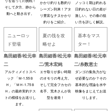
リを追っての挑戦！
かかり釣りも数釣り
ノッコミ期は釣れる
そして夕方、静から
シーズン到来！アタ
日釣れない日の差が
動へと動き出す。
リ豊富なチヌかかり
激しい。その春の狙
釣りをご紹介。
い方を詳しく解説。
ニューロッ
夏の筏を攻
基本をマス
ド登場
略せよ
ター！
島田細香/松元幸
島田細香/松元幸
島田細香/松元幸
二
二/荒木宏純
二/糸数恵士
アルティメイトスペ
エサ取りが多い時期
ダンゴの集魚力がな
ック 「Ｍ-1.55Ｂ
のオモリの考え方。
ぜ必要なのか？その
Ｈ」「ＭＨ-1.75Ｂ
そして完全フカセの
基本的な理論を水中
Ｈ」の最終実釣テス
名手、荒木さんが良
映像をまじえてお送
トの模様をお送りし
型を連発！
りします。
ます。