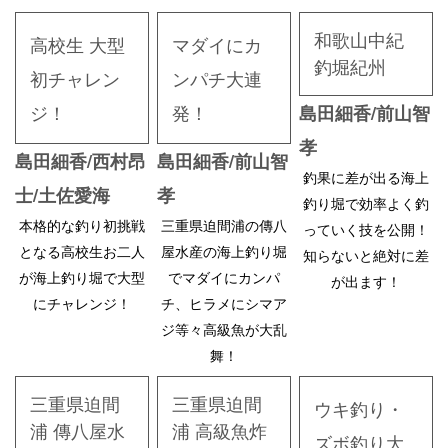
和歌山中紀
高校生 大型
マダイにカ
釣堀紀州
初チャレン
ンパチ大連
ジ！
発！
島田細香/前山智
孝
島田細香/西村昂
島田細香/前山智
釣果に差が出る海上
士/土佐愛海
孝
釣り堀で効率よく釣
本格的な釣り初挑戦
三重県迫間浦の傳八
っていく技を公開！
となる高校生お二人
屋水産の海上釣り堀
知らないと絶対に差
が海上釣り堀で大型
でマダイにカンパ
が出ます！
にチャレンジ！
チ、ヒラメにシマア
ジ等々高級魚が大乱
舞！
三重県迫間
三重県迫間
ウキ釣り・
浦 傳八屋水
浦 高級魚炸
ズボ釣り大