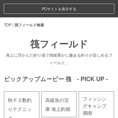
PCサイトを表示する
TOP
|
筏フィールド検索
筏フィールド
海上に浮かんだ釣り場で情緒豊かに趣ある釣りが楽しめるフ
ィールド。
ピックアップムービー 筏 - PICK UP -
フィッシン
秋チヌ数釣
高級魚の宝
グキャンプ
りテクニッ
庫 海上釣堀
満喫
ク