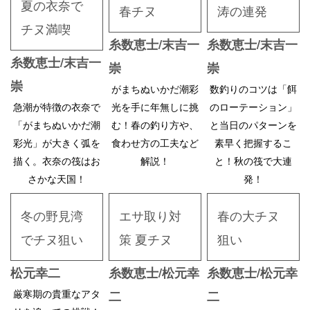
夏の衣奈で
春チヌ
涛の連発
チヌ満喫
糸数恵士/末吉一
糸数恵士/末吉一
糸数恵士/末吉一
崇
崇
崇
がまちぬいかだ潮彩
数釣りのコツは「餌
急潮が特徴の衣奈で
光を手に年無しに挑
のローテーション」
「がまちぬいかだ潮
む！春の釣り方や、
と当日のパターンを
彩光」が大きく弧を
食わせ方の工夫など
素早く把握するこ
描く。衣奈の筏はお
解説！
と！秋の筏で大連
さかな天国！
発！
冬の野見湾
エサ取り対
春の大チヌ
でチヌ狙い
策 夏チヌ
狙い
松元幸二
糸数恵士/松元幸
糸数恵士/松元幸
厳寒期の貴重なアタ
二
二