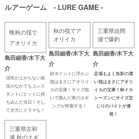
ルアーゲーム - LURE GAME -
秋の筏でア
三重県迫間
晩秋の筏で
オリイカ
浦で爆釣
アオリイカ
島田細香/木下大
島田細香/木下大
島田細香/木下大
介
介
介
好ポイントに浮かぶ
足場もよく魚影の濃
活性が上がらない状
筏はまさにアオリイ
い筏はまさにアオリ
況のなかでもコンス
カの宝庫！サイズ狙
イカの宝庫！秋イカ
タントにヒットに持
いで挑んだ寒のエギ
シーズンにサイズ交
ち込んだ当日！そし
ングが炸裂する！
じりのバイトが連
て夕方にドラマも！
発！
三重県古和
浦 秋のエギ