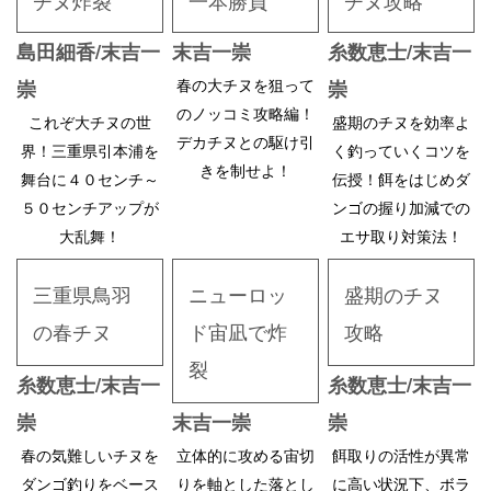
島田細香/末吉一
末吉一崇
糸数恵士/末吉一
春の大チヌを狙って
崇
崇
のノッコミ攻略編！
これぞ大チヌの世
盛期のチヌを効率よ
デカチヌとの駆け引
界！三重県引本浦を
く釣っていくコツを
きを制せよ！
舞台に４０センチ～
伝授！餌をはじめダ
５０センチアップが
ンゴの握り加減での
大乱舞！
エサ取り対策法！
三重県鳥羽
ニューロッ
盛期のチヌ
の春チヌ
ド宙凪で炸
攻略
裂
糸数恵士/末吉一
糸数恵士/末吉一
崇
末吉一崇
崇
春の気難しいチヌを
立体的に攻める宙切
餌取りの活性が異常
ダンゴ釣りをベース
りを軸とした落とし
に高い状況下、ボラ