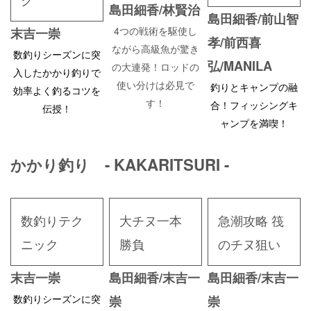
島田細香/林賢治
島田細香/前山智
4つの戦術を駆使し
末吉一崇
孝/前西喜
ながら高級魚が驚き
数釣りシーズンに突
弘/MANILA
の大連発！ロッドの
入したかかり釣りで
使い分けは必見で
釣りとキャンプの融
効率よく釣るコツを
す！
合！フィッシングキ
伝授！
ャンプを満喫！
かかり釣り - KAKARITSURI -
数釣りテク
大チヌ一本
急潮攻略 筏
ニック
勝負
のチヌ狙い
末吉一崇
島田細香/末吉一
島田細香/末吉一
数釣りシーズンに突
崇
崇