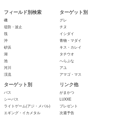
フィールド別検索
ターゲット別
磯
グレ
堤防・波止
チヌ
筏
イシダイ
沖
青物・マダイ
砂浜
キス・カレイ
湖
タチウオ
池
へらぶな
河川
アユ
渓流
アマゴ・マス
ターゲット別
リンク他
バス
がまかつ
シーバス
LUXXE
ライトゲーム(アジ・メバル)
プレゼント
エギング・イカメタル
次週予告