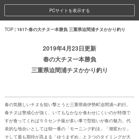
PCサイトを表示する
TOP
|
1617-春の大チヌ一本勝負 三重県迫間浦チヌかかり釣り
2019年4月23日更新
春の大チヌ一本勝負
三重県迫間浦チヌかかり釣り
春の気難しいチヌを狙い撃とうと三重県南伊勢町迫間浦へ釣行。
春チヌは警戒心が強く、いてもなかなか食わせにくいのが特徴で
すが食ってくれば５０センチ級が多い事で型狙いが春の魅力。代
表的な地合いとしては朝一番の「モーニング釣法」「潮変わり」
そして最も期待が高まる「ゆうまずめ」と３つのタイミングが大