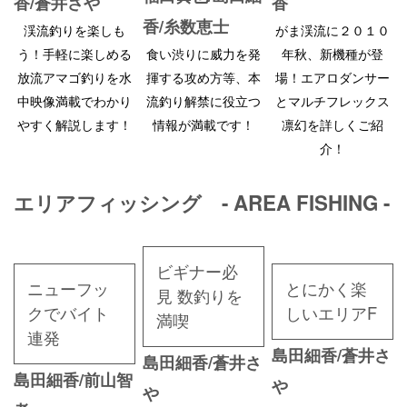
香/蒼井さや
香
香/糸数恵士
渓流釣りを楽しも
がま渓流に２０１０
う！手軽に楽しめる
食い渋りに威力を発
年秋、新機種が登
放流アマゴ釣りを水
揮する攻め方等、本
場！エアロダンサー
中映像満載でわかり
流釣り解禁に役立つ
とマルチフレックス
やすく解説します！
情報が満載です！
凛幻を詳しくご紹
介！
エリアフィッシング - AREA FISHING -
ビギナー必
ニューフッ
とにかく楽
見 数釣りを
クでバイト
しいエリアF
満喫
連発
島田細香/蒼井さ
島田細香/蒼井さ
島田細香/前山智
や
や