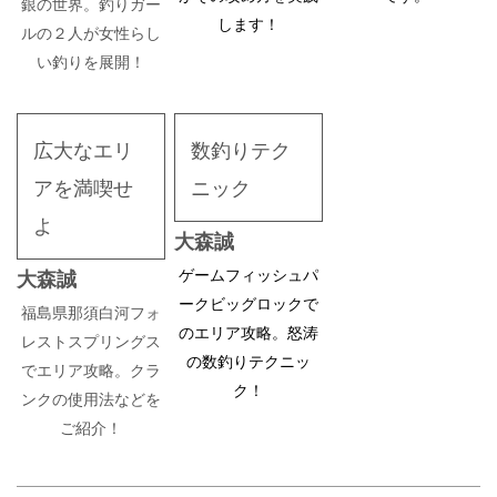
銀の世界。釣りガー
します！
ルの２人が女性らし
い釣りを展開！
広大なエリ
数釣りテク
アを満喫せ
ニック
よ
大森誠
ゲームフィッシュパ
大森誠
ークビッグロックで
福島県那須白河フォ
のエリア攻略。怒涛
レストスプリングス
の数釣りテクニッ
でエリア攻略。クラ
ク！
ンクの使用法などを
ご紹介！