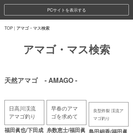
PCサイトを表示する
TOP
|
アマゴ・マス検索
アマゴ・マス検索
天然アマゴ - AMAGO -
日高川渓流
早春のアマ
良型炸裂 渓流ア
アマゴ釣り
ゴを求めて
マゴ釣り
福田眞也/下田成
糸数恵士/福田眞
島田細香/福田眞