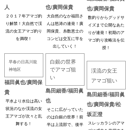
人
也/廣岡保貴
也/廣岡保貴
２０１７年アマゴ釣
大自然のなか福田さ
数釣りからグッドサ
り解禁！大自然で渓
んは怒涛の連発！廣
イズまで公開なあた
流の女王アマゴ釣り
岡保貴、糸数恵士の
りが連発！初期のア
を満喫！
コンビは交互に竿を
マゴ釣り攻略法を伝
出していく！
授！
白銀の世界
早春の日高川龍
でアマゴ狙
神地区
渓流の女王
い
アマゴ狙い
福田眞也/廣岡保
島田細香/福田眞
貴
島田細香/福田眞
也
平水より水位は高い
也/廣岡保貴/松
状況のなか渓流の女
そこに広がっていた
坂正澄
王アマゴが次々と乱
のは白銀の世界！前
スレッカラシのアマ
舞する！
半は上流部で、後半