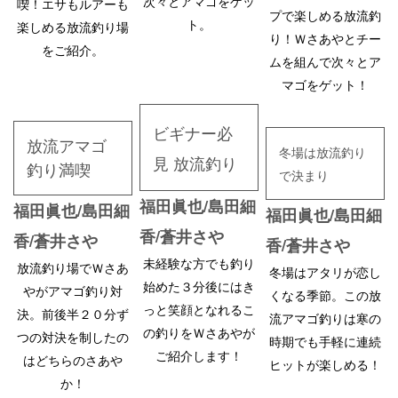
次々とアマゴをゲッ
喫！エサもルアーも
プで楽しめる放流釣
ト。
楽しめる放流釣り場
り！Ｗさあやとチー
をご紹介。
ムを組んで次々とア
マゴをゲット！
ビギナー必
放流アマゴ
冬場は放流釣り
見 放流釣り
釣り満喫
で決まり
福田眞也/島田細
福田眞也/島田細
福田眞也/島田細
香/蒼井さや
香/蒼井さや
香/蒼井さや
未経験な方でも釣り
放流釣り場でＷさあ
冬場はアタリが恋し
始めた３分後にはき
やがアマゴ釣り対
くなる季節。この放
っと笑顔となれるこ
決。前後半２０分ず
流アマゴ釣りは寒の
の釣りをＷさあやが
つの対決を制したの
時期でも手軽に連続
ご紹介します！
はどちらのさあや
ヒットが楽しめる！
か！