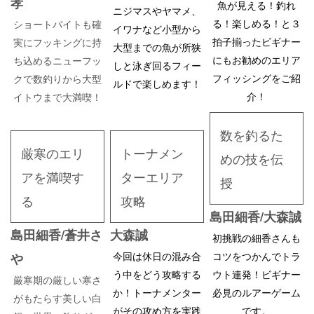
孝
魚が見える！釣れ
ニジマスやヤマメ、
る！楽しめる！と３
ショートバイトも確
イワナなど小型から
拍子揃ったビギナー
実にフッキングに持
大型までの魚が所狭
にもお勧めのエリア
ち込めるニューフッ
しと泳ぎ回るフィー
フィッシングをご紹
クで数釣りから大型
ルドで楽しめます！
介！
イトウまで大満喫！
数を釣るた
厳寒のエリ
トーナメン
めの技を伝
アを満喫す
ターエリア
授
る
攻略
島田細香/大森誠
島田細香/蒼井さ
大森誠
初挑戦の細香さんも
今回は休日の混み合
コツをつかんでトラ
や
う中をどう攻略する
ウト連発！ビギナー
厳寒期の厳しい寒さ
か！トーナメンター
必見のルアーゲーム
がもたらす美しい白
がその攻め方を実践
です。