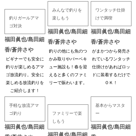
みんなで釣りを
ワンタッチ仕掛
釣りガールアマ
楽しもう
けで満喫
ゴ対決
福田眞也/島田細
福田眞也/島田細
福田眞也/島田細
香/蒼井さや
香/蒼井さや
香/蒼井さや
釣りの他にも魚のつ
がまかつから発売さ
ビギナーでも安全に
かみ取りやバーベキ
れているワンタッチ
釣りが楽しめるアマ
ュー施設も！春を迎
仕掛けがあればロッ
ゴ放流釣り。安全に
えると多くのファミ
ドに装着するだけで
楽しめる放流釣りを
リーで賑わいます。
ＯＫ！
ご紹介します！
手軽な放流アマ
基本からマスタ
ゴ釣り
ファミリーで楽
ー
しもう
福田眞也/島田細
福田眞也/島田細
福田眞也/島田細