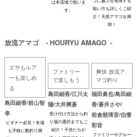
ゴに威力を発揮する
は本流域で狙いま
狙い方も詳しくご紹
す。
介！天然アマゴを満
喫！
放流アマゴ - HOURYU AMAGO -
エサもルア
ファミリー
爽快 放流ア
ーも楽しめ
で楽しもう
マゴ釣り
る
島田細香/江川太
福田眞也/島田細
島田細香/前山智
陽/大井爽蒼
香/蒼井さや/
孝
受け付け方法から釣
前倉慈瑛音/伯耆
り場の選択までもご
ビギナー必見！冬場
彩音
紹介！子供たちが
も手軽に数釣り満
ファミリーやグルー