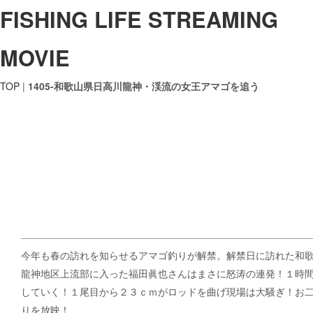
FISHING LIFE STREAMING
MOVIE
TOP
|
1405-和歌山県日高川龍神・渓流の女王アマゴを追う
今年も春の訪れを知らせるアマゴ釣りが解禁。解禁日に訪れた和
龍神地区上流部に入った福田眞也さんはまさに怒涛の連発！１時
していく！１尾目から２３ｃｍがロッドを曲げ現場は大騒ぎ！お
りを放映！