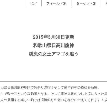
TOP
フィールド別
ターゲット別
2015年3月30日更新
和歌山県日高川龍神
渓流の女王アマゴを追う
歌山県日高川龍神地区で数釣り満喫！そして良型連発の模様を放映。
間半で数十匹という高釣果となる。そして龍神温泉の少し上流に入った
二人の展開する楽しい釣りは渓流釣りの魅力を存分に伝えてくれます！