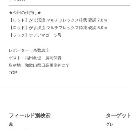
★今回の仕掛け★
【ロッド】がま渓流 マルチフレックス粋我 硬調 7.0ｍ
【ロッド】がま渓流 マルチフレックス粋我 硬調 6.0ｍ
【フック】ナノアマゴ ５号
レポーター：糸数恵士
ゲスト：福田眞也 廣岡保貴
取材地：和歌山県日高川龍神にて
TOP
フィールド別検索
ターゲッ
磯
グレ