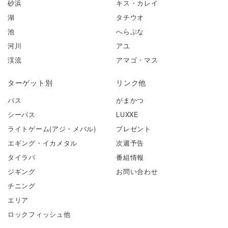
砂浜
キス・カレイ
湖
タチウオ
池
へらぶな
河川
アユ
渓流
アマゴ・マス
ターゲット別
リンク他
バス
がまかつ
シーバス
LUXXE
ライトゲーム(アジ・メバル)
プレゼント
エギング・イカメタル
次週予告
タイラバ
番組情報
ジギング
お問い合わせ
チニング
エリア
ロックフィッシュ他