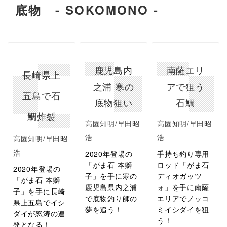
底物 - SOKOMONO -
鹿児島内
南薩エリ
長崎県上
之浦 寒の
アで狙う
五島で石
底物狙い
石鯛
鯛炸裂
高園知明/早田昭
高園知明/早田昭
浩
浩
高園知明/早田昭
浩
2020年登場の
手持ち釣り専用
「がま石 本獅
ロッド「がま石
2020年登場の
子」を手に寒の
ディオガッツ
「がま石 本獅
鹿児島県内之浦
ォ」を手に南薩
子」を手に長崎
で底物釣り師の
エリアでノッコ
県上五島でイシ
夢を追う！
ミイシダイを狙
ダイが怒涛の連
う！
発となる！