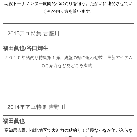
現役トーナメンター廣岡兄弟の釣りを追う。たがいに連発させてい
くその釣り方を追います。
2015アユ特集 古座川
福田眞也/谷口輝生
２０１５年鮎釣り特集第１弾。終盤の鮎の追わせ技、最新アイテム
のご紹介など見どころ満載！
2014年アユ特集 吉野川
福田眞也
高知県吉野川嶺北地区で大迫力の鮎釣り！普段なかなか竿が入らな