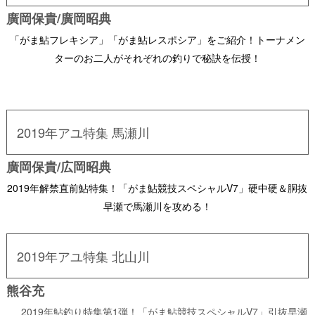
廣岡保貴/廣岡昭典
「がま鮎フレキシア」「がま鮎レスポシア」をご紹介！
トーナメン
ターのお二人がそれぞれの釣りで秘訣を伝授！
2019年アユ特集 馬瀬川
廣岡保貴/広岡昭典
2019年解禁直前鮎特集！「がま鮎競技スペシャルV7」硬中硬＆胴抜
早瀬で馬瀬川を攻める！
2019年アユ特集 北山川
熊谷充
22
2019年鮎釣り特集第1弾！「がま鮎競技スペシャルV7」引抜早瀬