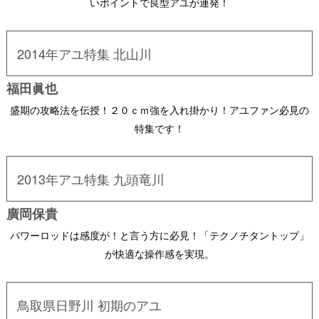
いポイントで良型アユが連発！
2014年アユ特集 北山川
福田眞也
盛期の攻略法を伝授！２０ｃｍ強を入れ掛かり！アユファン必見の
特集です！
2013年アユ特集 九頭竜川
廣岡保貴
パワーロッドは感度が！と言う方に必見！「テクノチタントップ」
が快適な操作感を実現。
鳥取県日野川 初期のアユ