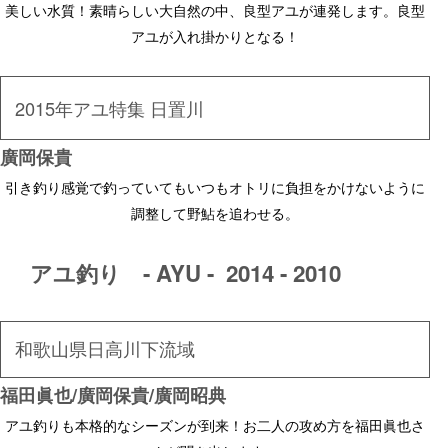
美しい水質！素晴らしい大自然の中、良型アユが連発します。良型
アユが入れ掛かりとなる！
2015年アユ特集 日置川
廣岡保貴
引き釣り感覚で釣っていてもいつもオトリに負担をかけないように
調整して野鮎を追わせる。
アユ釣り - AYU - 2014 - 2010
和歌山県日高川下流域
福田眞也/廣岡保貴/廣岡昭典
アユ釣りも本格的なシーズンが到来！お二人の攻め方を福田眞也さ