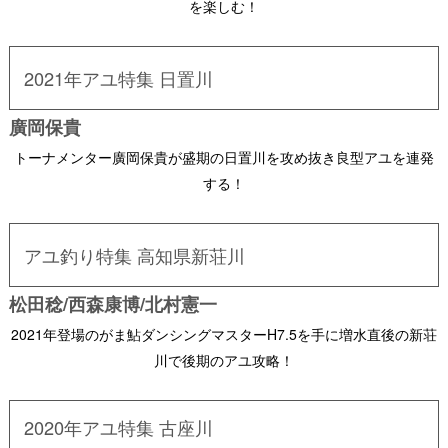
を楽しむ！
2021年アユ特集 日置川
廣岡保貴
トーナメンター廣岡保貴が盛期の日置川を攻め抜き良型アユを連発
する！
アユ釣り特集 高知県新荘川
松田稔/西森康博/北村憲一
2021年登場のがま鮎ダンシングマスターH7.5を手に増水直後の新荘
川で後期のアユ攻略！
2020年アユ特集 古座川