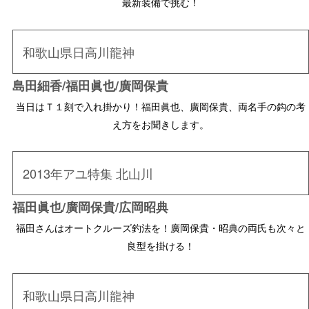
最新装備で挑む！
和歌山県日高川龍神
島田細香/福田眞也/廣岡保貴
当日はＴ１刻で入れ掛かり！福田眞也、廣岡保貴、両名手の鈎の考
え方をお聞きします。
2013年アユ特集 北山川
福田眞也/廣岡保貴/広岡昭典
福田さんはオートクルーズ釣法を！廣岡保貴・昭典の両氏も次々と
良型を掛ける！
和歌山県日高川龍神