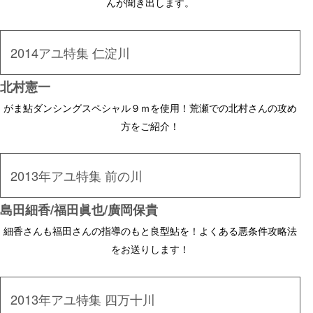
んが聞き出します。
2014アユ特集 仁淀川
北村憲一
がま鮎ダンシングスペシャル９ｍを使用！荒瀬での北村さんの攻め
方をご紹介！
2013年アユ特集 前の川
島田細香/福田眞也/廣岡保貴
細香さんも福田さんの指導のもと良型鮎を！よくある悪条件攻略法
をお送りします！
2013年アユ特集 四万十川