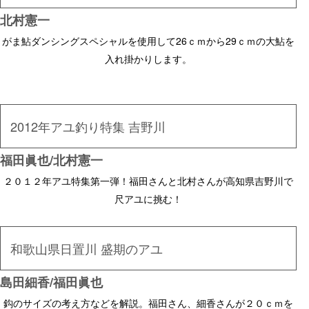
北村憲一
がま鮎ダンシングスペシャルを使用して26ｃｍから29ｃｍの大鮎を
入れ掛かりします。
2012年アユ釣り特集 吉野川
福田眞也/北村憲一
２０１２年アユ特集第一弾！福田さんと北村さんが高知県吉野川で
尺アユに挑む！
和歌山県日置川 盛期のアユ
島田細香/福田眞也
鈎のサイズの考え方などを解説。福田さん、細香さんが２０ｃｍを