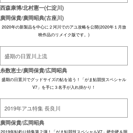
西森康博/北村憲一(仁淀川)
廣岡保貴/廣岡昭典(古座川)
2020年の新製品を中心に２河川でのアユ攻略を公開(2020年１月放
映作品のリメイク版です。)
盛期の日置川上流
糸数恵士/廣岡保貴/広岡昭典
盛期の日置川でグッドサイズの鮎を追う！「がま鮎競技スペシャル
V7」を手に３名手が入れ掛かり！
2019年アユ特集 長良川
廣岡保貴/広岡昭典
2019年鮎釣り特集第２弾！「がま鮎競技スペシャルV7」硬中硬＆胴