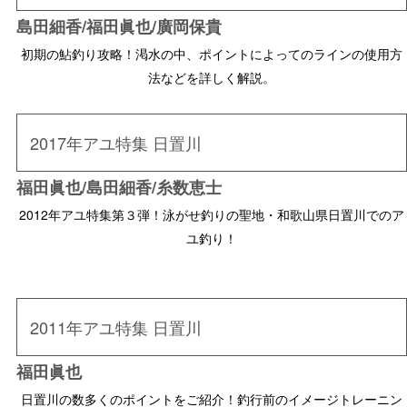
島田細香/福田眞也/廣岡保貴
初期の鮎釣り攻略！渇水の中、ポイントによってのラインの使用方
法などを詳しく解説。
2017年アユ特集 日置川
福田眞也/島田細香/糸数恵士
2012年アユ特集第３弾！泳がせ釣りの聖地・和歌山県日置川でのア
ユ釣り！
2011年アユ特集 日置川
福田眞也
日置川の数多くのポイントをご紹介！釣行前のイメージトレーニン