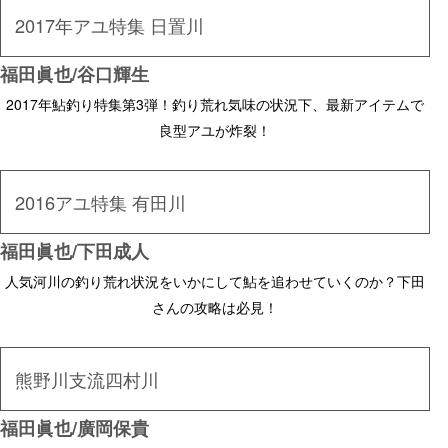
2017年アユ特集 日置川
福田眞也/谷口輝生
2017年鮎釣り特集第3弾！釣り荒れ気味の状況下、最新アイテムで
良型アユが炸裂！
2016アユ特集 有田川
福田眞也/下田成人
人気河川の釣り荒れ状況をいかにして鮎を追わせていくのか？下田
さんの攻略は必見！
熊野川支流四村川
福田眞也/廣岡保貴