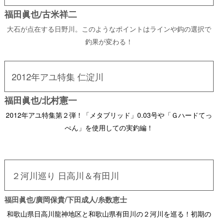
福田眞也/古米祥二
大石が点在する日野川。このようなポイントはラインや鈎の選択で
釣果が変わる！
2012年アユ特集 仁淀川
福田眞也/北村憲一
2012年アユ特集第２弾！「メタブリッド」0.03号や「Ｇハードてっ
ぺん」を使用しての実釣編！
２河川巡り 日高川＆有田川
福田眞也/廣岡保貴/下田成人/糸数恵士
和歌山県日高川龍神地区と和歌山県有田川の２河川を巡る！初期の