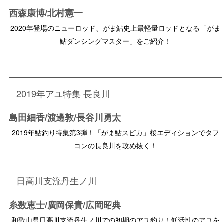
西森康博/北村憲一
2020年登場のニューロッド、がま鮎史上最軽量ロッドとなる「がま
鮎ダンシングマスター」をご紹介！
2019年アユ特集 長良川
島田細香/渡邊敦/長谷川勇太
2019年鮎釣り特集第3弾！「がま鮎スピカ」桜エディションでタフ
コンの長良川を攻め抜く！
日高川支流丹生ノ川
糸数恵士/廣岡保貴/広岡昭典
和歌山県日高川支流丹生ノ川での初期のアユ釣り！低活性のアユを