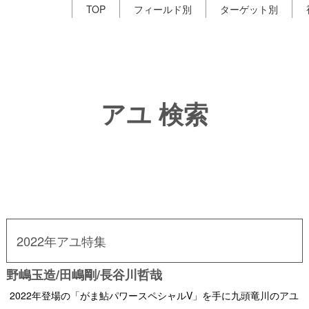
TOP
フィールド別
ターゲット別
アユ 検索
2022年アユ特集
野嶋玉造/田嶋剛/長谷川哲哉
2022年登場の「がま鮎パワースペシャルV」を手に九頭竜川のアユ