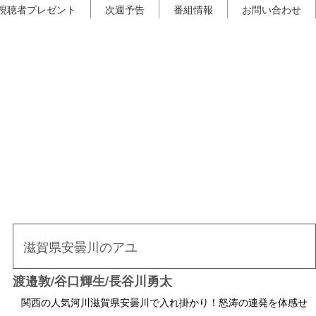
視聴者プレゼント
次週予告
番組情報
お問い合わせ
滋賀県安曇川のアユ
渡邉敦/谷口輝生/長谷川勇太
関西の人気河川滋賀県安曇川で入れ掛かり！怒涛の連発を体感せ