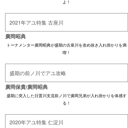
よ！
2021年アユ特集 古座川
廣岡昭典
トーナメンター廣岡昭典が盛期の古座川を攻め抜き入れ掛かりを満
喫！
盛期の前ノ川でアユ攻略
廣岡保貴/廣岡昭典
盛期に突入した日置川支流前ノ川で廣岡兄弟が入れ掛かりを体感す
る！
2020年アユ特集 仁淀川