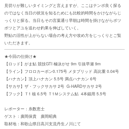
見切りが難しいタイミングと言えますが、ここはテンポ良く探る
のではなく当日の状況を知るためにも比較的時間をかけながらじ
っくりと探る。当日もその言葉通り早朝は時間を掛けながらポツ
ポツとアユを追わせ釣果を伸ばしていく。
野鮎の活性が上がらない場合の考え方や攻め方をじっくりとご覧
いただきます。
★今回の仕掛け★
【ロッド】がま鮎 競技GTI 極泳がせ 9m 引抜早瀬 9m
【ライン】フロロカーボン0.175号 メタブリッド 高比重 0.04号
【ハナカン】頂上ハナカン 5.5号 満点ハナカン 6号
【サカサ】ザ・フックサカサ 2号 G-HARDサカサ 2号
【フック】Ｔ1 核 6.5号 Ｔ1Ｍシステム鮎 4本錨用 5.5号
レポーター：糸数恵士
ゲスト：廣岡保貴 廣岡昭典
取材地：和歌山県日高川支流丹生ノ川にて