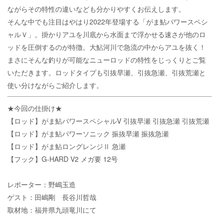
ながらその特性の違いなども分かりやすくお伝えします。
そんな中でも注目はやはり2022年登場する「がま鮎パワースペシ
ャルＶ」。掛かりアユを川底から水面まで浮かせる速さが他のロ
ッドを圧倒するのが特徴。大鮎河川で急流の中からアユを抜く！
まさにそんな釣りが可能なニューロッドの特性をじっくりとご覧
いただきます。ロッドタイプも引抜早瀬、引抜急瀬、引抜荒瀬と
使い分けながらご紹介します。
★今回の仕掛け★
【ロッド】がま鮎パワースペシャルV 引抜早瀬 引抜急瀬 引抜荒瀬
【ロッド】がま鮎パワーソニック 振抜早瀬 振抜急瀬
【ロッド】がま鮎ロングレンジⅡ 急瀬
【フック】G-HARD V2 メガ要 12号
レポーター：野嶋玉造
ゲスト：田嶋剛 長谷川哲哉
取材地：福井県九頭竜川にて