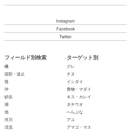
Instagram
Facebook
Twitter
フィールド別検索
ターゲット別
磯
グレ
堤防・波止
チヌ
筏
イシダイ
沖
青物・マダイ
砂浜
キス・カレイ
湖
タチウオ
池
へらぶな
河川
アユ
渓流
アマゴ・マス