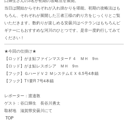
口輝生さんの3名が初期の攻略法を展開。
当日は開始からそれぞれが入れ掛かりを堪能。初期の攻略法はも
ちろん、それぞれが展開した三者三様の釣り方をじっくりとご覧
いただきます。数釣りが楽しめる安曇川はベテランはもちろんビ
ギナーにもおすすめな河川のひとつです。是非一度釣行してみて
ください！
★今回の仕掛け★
【ロッド】がま鮎ファインマスターＦ４ ＭＨ 9ｍ
【ロッド】がま鮎レスポシア ＭＨ 9ｍ
【フック】ＧハードＶ２ ＭシステムＥＸ 6.5号4本錨
【フック】T1要R 7号4本錨
レポーター：渡邉敦
ゲスト：谷口輝生 長谷川勇太
取材地 滋賀県安曇川にて
TOP