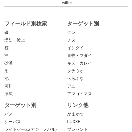
Twitter
フィールド別検索
ターゲット別
磯
グレ
堤防・波止
チヌ
筏
イシダイ
沖
青物・マダイ
砂浜
キス・カレイ
湖
タチウオ
池
へらぶな
河川
アユ
渓流
アマゴ・マス
ターゲット別
リンク他
バス
がまかつ
シーバス
LUXXE
ライトゲーム(アジ・メバル)
プレゼント