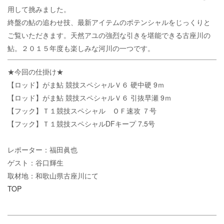
用して挑みました。
終盤の鮎の追わせ技、最新アイテムのポテンシャルをじっくりと
ご覧いただきます。天然アユの強烈な引きを堪能できる古座川の
鮎。２０１５年度も楽しみな河川の一つです。
★今回の仕掛け★
【ロッド】がま鮎 競技スペシャルＶ６ 硬中硬 9ｍ
【ロッド】がま鮎 競技スペシャルＶ６ 引抜早瀬 9ｍ
【フック】Ｔ１競技スペシャル ＯＦ速攻 ７号
【フック】Ｔ１競技スペシャルDFキープ 7.5号
レポーター：福田眞也
ゲスト：谷口輝生
取材地：和歌山県古座川にて
TOP