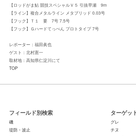
【ロッドがま鮎 競技スペシャルＶ５ 引抜早瀬 9m
【ライン】複合メタルライン メタブリッド 0.03号
【フック】Ｔ１ 要 7号 7.5号
【フック】Ｇハードてっぺん プロトタイプ 7号
レポーター：福田眞也
ゲスト：北村憲一
取材地：高知県仁淀川にて
TOP
フィールド別検索
ターゲッ
磯
グレ
堤防・波止
チヌ