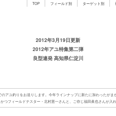
TOP
フィールド別
ターゲット別
2012年3月19日更新
2012年アユ特集第二弾
良型連発 高知県仁淀川
でのアユ釣りをお送りします。今年ラインナップに新たに加わったがまか
まかつフィールドテスター・北村憲一さんと、ご存じ福田眞也さんが入