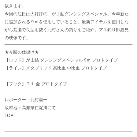
抜きます。
今回の注目は大好評の「がま鮎ダンシングスペシャル」今年新た
に追加される９ｍを使用していること。最新アイテムを使用しな
がら荒瀬で良型を抜く北村さんの釣りをご紹介。アユ釣り師必見
の映像です。
★今回の仕掛け★
【ロッド】がま鮎 ダンシングスペシャル 9ｍ プロトタイプ
【ライン】メタブリッド 高比重 中比重 プロトタイプ
【フック】Ｔ１ 全 プロトタイプ
レポーター：北村憲一
取材地：高知県仁淀川にて
TOP