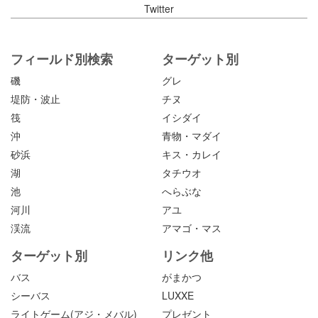
Twitter
フィールド別検索
ターゲット別
磯
グレ
堤防・波止
チヌ
筏
イシダイ
沖
青物・マダイ
砂浜
キス・カレイ
湖
タチウオ
池
へらぶな
河川
アユ
渓流
アマゴ・マス
ターゲット別
リンク他
バス
がまかつ
シーバス
LUXXE
ライトゲーム(アジ・メバル)
プレゼント