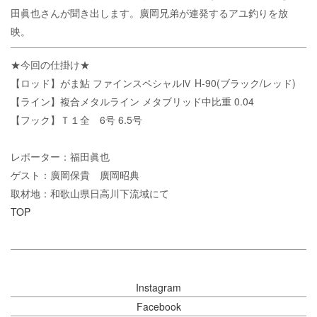
田眞也さんが聞き出します。廣岡兄弟が連発するアユ釣りを放
映。
★今回の仕掛け★
【ロッド】がま鮎 ファインスペシャルⅣ H-90(ブラック/レッド)
【ライン】複合メタルライン メタブリッド中比重 0.04
【フック】Ｔ１全 6号 6.5号
レポーター：福田眞也
ゲスト：廣岡保貴 廣岡昭典
取材地：和歌山県日高川下流域にて
TOP
Instagram
Facebook