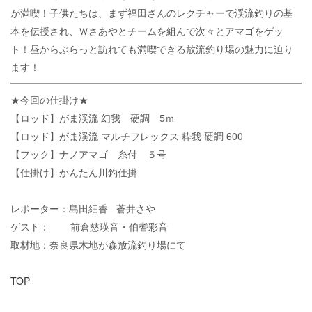
が満喫！子供たちは、まず福田さんのレクチャーで渓流釣りの基
本を伝授され、Ｗさあやとチームを組んで次々とアマゴをゲッ
ト！昼からぶらっと訪れても満喫できる放流釣り場の魅力に迫り
ます！
★今回の仕掛け★
【ロッド】がま渓流 幻我 硬調 5ｍ
【ロッド】がま渓流 マルチフレックス 粋我 硬調 600
【フック】ナノアマゴ 糸付 ５号
【仕掛け】かんたん川釣仕掛
レポーター：島田細香 蒼井さや
ゲスト： 前倉慈瑛音・伯耆彩音
取材地：奈良県木地が森放流釣り場にて
TOP