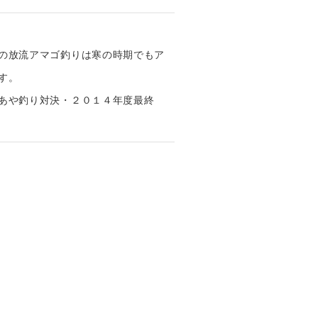
の放流アマゴ釣りは寒の時期でもア
す。
あや釣り対決・２０１４年度最終