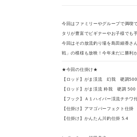
今回はファミリーやグループで満喫
タリが豊富でビギナーやお子様でも
今回はその放流釣り場を島田細香さ
戦」の模様も放映！今年未だに勝利
★今回の仕掛け★
【ロッド】がま渓流 幻我 硬調50
【ロッド】がま渓流 粋我 硬調 500
【フック】Ａ１ハイパー渓流チチワ付
【仕掛け】アマゴパーフェクト仕掛
【仕掛け】かんたん川釣仕掛 5.4