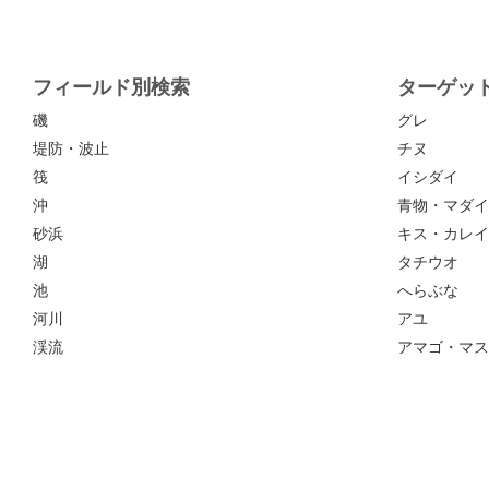
フィールド別検索
ターゲッ
磯
グレ
堤防・波止
チヌ
筏
イシダイ
沖
青物・マダイ
砂浜
キス・カレイ
湖
タチウオ
池
へらぶな
河川
アユ
渓流
アマゴ・マス