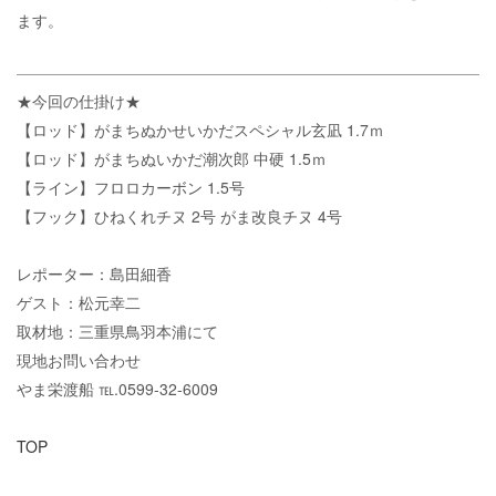
ます。
★今回の仕掛け★
【ロッド】がまちぬかせいかだスペシャル玄凪 1.7ｍ
【ロッド】がまちぬいかだ潮次郎 中硬 1.5ｍ
【ライン】フロロカーボン 1.5号
【フック】ひねくれチヌ 2号 がま改良チヌ 4号
レポーター：島田細香
ゲスト：松元幸二
取材地：三重県鳥羽本浦にて
現地お問い合わせ
やま栄渡船 ℡.0599-32-6009
TOP