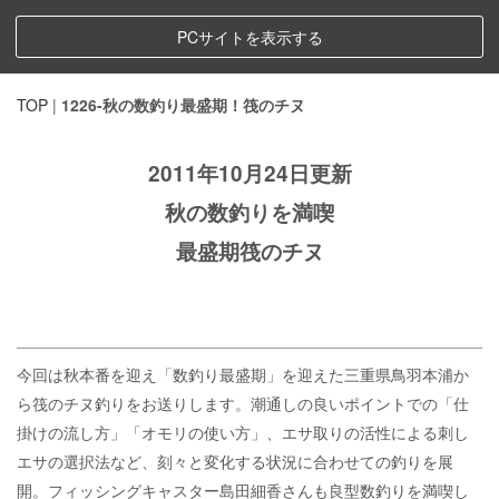
PCサイトを表示する
TOP
|
1226-秋の数釣り最盛期！筏のチヌ
2011年10月24日更新
秋の数釣りを満喫
最盛期筏のチヌ
今回は秋本番を迎え「数釣り最盛期」を迎えた三重県鳥羽本浦か
ら筏のチヌ釣りをお送りします。潮通しの良いポイントでの「仕
掛けの流し方」「オモリの使い方」、エサ取りの活性による刺し
エサの選択法など、刻々と変化する状況に合わせての釣りを展
開。フィッシングキャスター島田細香さんも良型数釣りを満喫し