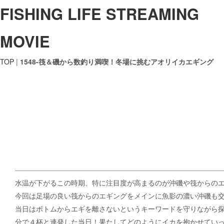
FISHING LIFE STREAMING
MOVIE
TOP
|
1548-筏＆磯から数釣り満喫！冬場に挑むアオリイカエギング
水温が下がるこの時期、特に注目度が高まるのが沖磯や筏からの
今回は足場の良い筏からのエギングをメインに魚影の濃い沖磯も
当日はボトムからエギを離さないというキーワードを守りながら
分で４杯と連発した当日！果たしてどのようにイカを抱かせてい