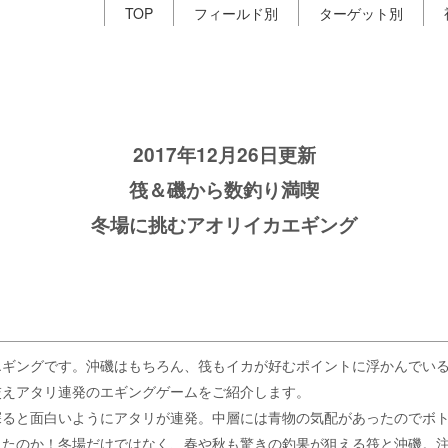
TOP
フィールド別
ターゲット別
2017年12月26日更新
筏＆磯から数釣り満喫
冬場に挑むアオリイカエギング
エギングです。沖磯はもちろん、筏もイカが好むポイントに浮かんでい
交えアタリ連発のエギングゲームをご紹介します。
探ると面白いようにアタリが連発。中層には青物の気配があったのでボ
ったのか！冬場だけではなく、春や秋も驚きの釣果が狙える筏と沖磯。