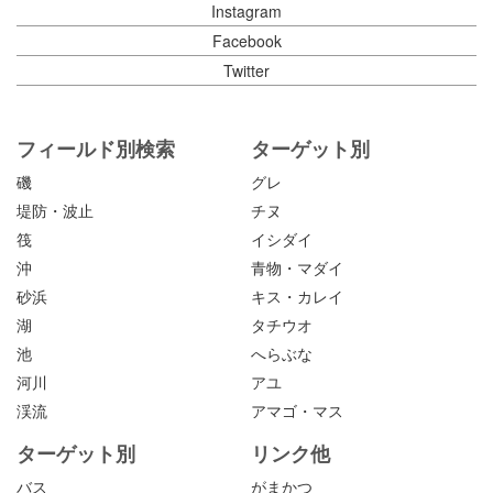
Instagram
Facebook
Twitter
フィールド別検索
ターゲット別
磯
グレ
堤防・波止
チヌ
筏
イシダイ
沖
青物・マダイ
砂浜
キス・カレイ
湖
タチウオ
池
へらぶな
河川
アユ
渓流
アマゴ・マス
ターゲット別
リンク他
バス
がまかつ