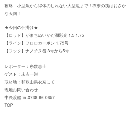
攻略！小型魚から得体のしれない大型魚まで！衣奈の筏はおさか
な天国！
★今回の仕掛け★
【ロッド】がまちぬいかだ潮彩光 1.5 1.75
【ライン】フロロカーボン 1.75号
【フック】ナノチヌ筏 3号から5号
レポーター：糸数恵士
ゲスト：末吉一崇
取材地：和歌山県衣奈にて
現地お問い合わせ
中長渡船 ℡.0738-66-0657
TOP