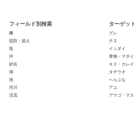
フィールド別検索
ターゲッ
磯
グレ
堤防・波止
チヌ
筏
イシダイ
沖
青物・マダイ
砂浜
キス・カレイ
湖
タチウオ
池
へらぶな
河川
アユ
渓流
アマゴ・マス