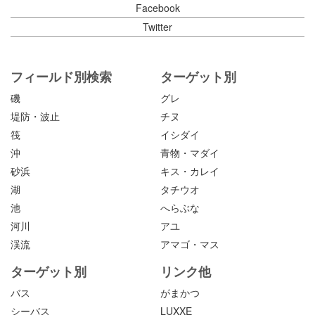
Facebook
Twitter
フィールド別検索
ターゲット別
磯
グレ
堤防・波止
チヌ
筏
イシダイ
沖
青物・マダイ
砂浜
キス・カレイ
湖
タチウオ
池
へらぶな
河川
アユ
渓流
アマゴ・マス
ターゲット別
リンク他
バス
がまかつ
シーバス
LUXXE