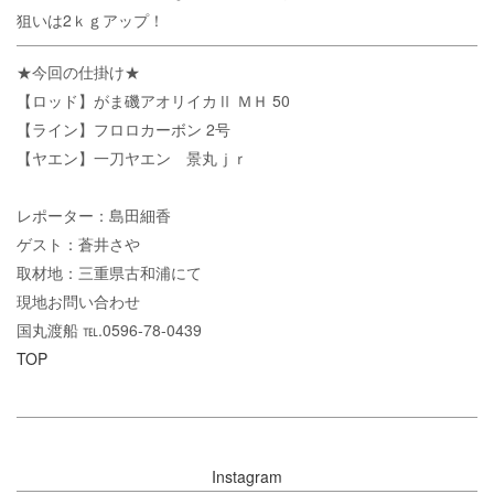
狙いは2ｋｇアップ！
★今回の仕掛け★
【ロッド】がま磯アオリイカⅡ ＭＨ 50
【ライン】フロロカーボン 2号
【ヤエン】一刀ヤエン 景丸ｊｒ
レポーター：島田細香
ゲスト：蒼井さや
取材地：三重県古和浦にて
現地お問い合わせ
国丸渡船 ℡.0596-78-0439
TOP
Instagram