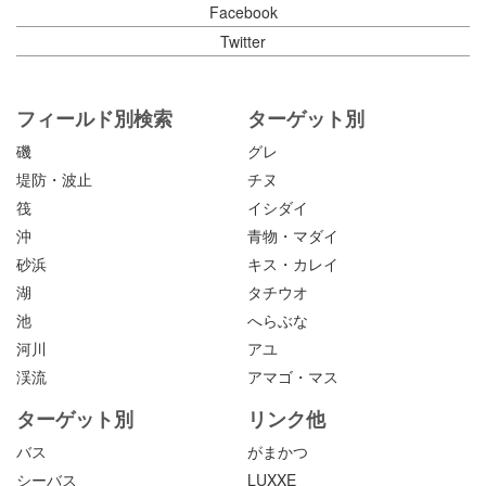
Facebook
Twitter
フィールド別検索
ターゲット別
磯
グレ
堤防・波止
チヌ
筏
イシダイ
沖
青物・マダイ
砂浜
キス・カレイ
湖
タチウオ
池
へらぶな
河川
アユ
渓流
アマゴ・マス
ターゲット別
リンク他
バス
がまかつ
シーバス
LUXXE