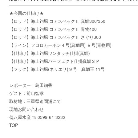
★今回の仕掛け★
【ロッド】海上釣堀 コアスペックⅡ 真鯛300/350
【ロッド】海上釣堀 コアスペックⅡ 青物400
【ロッド】海上釣堀 コアスペックⅡ さぐり300
【ライン】フロロカーボン４号(真鯛用) ８号(青物用)
【仕掛け】海上釣堀ワンタッチ仕掛(真鯛)
【仕掛け】海上釣堀パーフェクト仕掛真鯛ＳＰ
【フック】海上釣堀(ネリエサ)９号 真鯛王 11号
レポーター：島田細香
ゲスト：前山智孝
取材地：三重県迫間浦にて
現地お問い合わせ
傳八屋水産 ℡.0599-64-3232
TOP