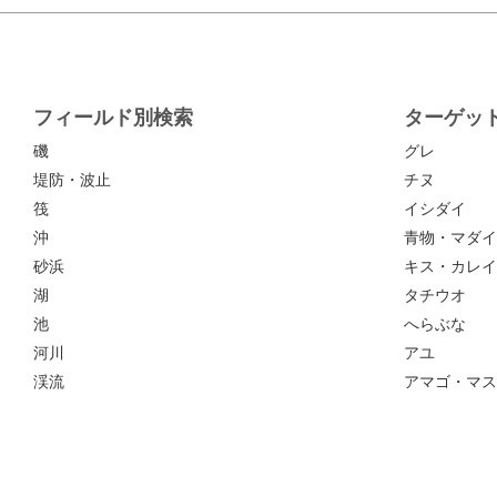
フィールド別検索
ターゲッ
磯
グレ
堤防・波止
チヌ
筏
イシダイ
沖
青物・マダイ
砂浜
キス・カレイ
湖
タチウオ
池
へらぶな
河川
アユ
渓流
アマゴ・マス