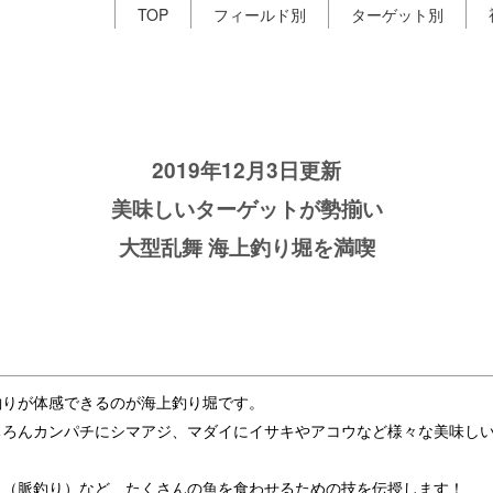
TOP
フィールド別
ターゲット別
2019年12月3日更新
美味しいターゲットが勢揃い
大型乱舞 海上釣り堀を満喫
釣りが体感できるのが海上釣り堀です。
ちろんカンパチにシマアジ、マダイにイサキやアコウなど様々な美味し
り（脈釣り）など、たくさんの魚を食わせるための技を伝授します！