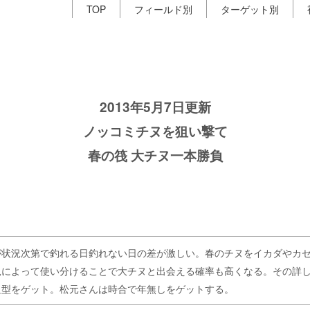
TOP
フィールド別
ターゲット別
2013年5月7日更新
ノッコミチヌを狙い撃て
春の筏 大チヌ一本勝負
が状況次第で釣れる日釣れない日の差が激しい。春のチヌをイカダやカ
況によって使い分けることで大チヌと出会える確率も高くなる。その詳
良型をゲット。松元さんは時合で年無しをゲットする。