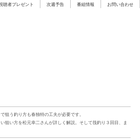
視聴者プレゼント
次週予告
番組情報
お問い合わせ
セで狙う釣り方も春独特の工夫が必要です。
しい狙い方を松元幸二さんが詳しく解説。そして筏釣り３回目、ま