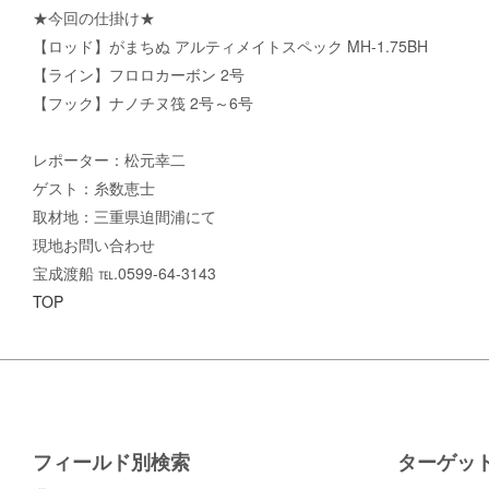
★今回の仕掛け★
【ロッド】がまちぬ アルティメイトスペック MH-1.75BH
【ライン】フロロカーボン 2号
【フック】ナノチヌ筏 2号～6号
レポーター：松元幸二
ゲスト：糸数恵士
取材地：三重県迫間浦にて
現地お問い合わせ
宝成渡船 ℡.0599-64-3143
TOP
フィールド別検索
ターゲッ