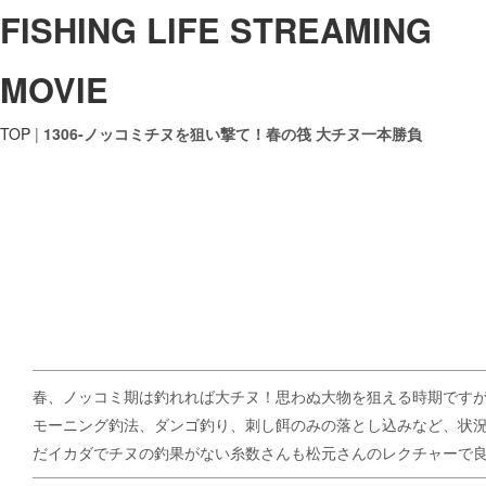
FISHING LIFE STREAMING
MOVIE
TOP
|
1306-ノッコミチヌを狙い撃て！春の筏 大チヌ一本勝負
春、ノッコミ期は釣れれば大チヌ！思わぬ大物を狙える時期です
モーニング釣法、ダンゴ釣り、刺し餌のみの落とし込みなど、状
だイカダでチヌの釣果がない糸数さんも松元さんのレクチャーで