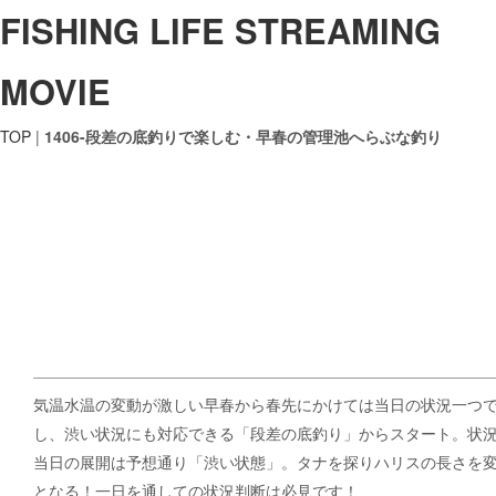
FISHING LIFE STREAMING
MOVIE
TOP
|
1406-段差の底釣りで楽しむ・早春の管理池へらぶな釣り
気温水温の変動が激しい早春から春先にかけては当日の状況一つ
し、渋い状況にも対応できる「段差の底釣り」からスタート。状
当日の展開は予想通り「渋い状態」。タナを探りハリスの長さを
となる！一日を通しての状況判断は必見です！