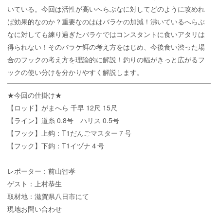
いている。今回は活性が高いへらぶなに対してどのように攻めれ
ば効果的なのか？重要なのははバラケの加減！沸いているへらぶ
なに対しても練り過ぎたバラケではコンスタントに食いアタリは
得られない！そのバラケ餌の考え方をはじめ、今後食い渋った場
合のフックの考え方を理論的に解説！釣りの幅がきっと広がるフ
ックの使い分けを分かりやすく解説します。
★今回の仕掛け★
【ロッド】がまへら 千早 12尺 15尺
【ライン】道糸 0.8号 ハリス 0.5号
【フック】上鈎：T1だんごマスター７号
【フック】下鈎：T1イヅナ４号
レポーター：前山智孝
ゲスト：上村恭生
取材地：滋賀県八日市にて
現地お問い合わせ