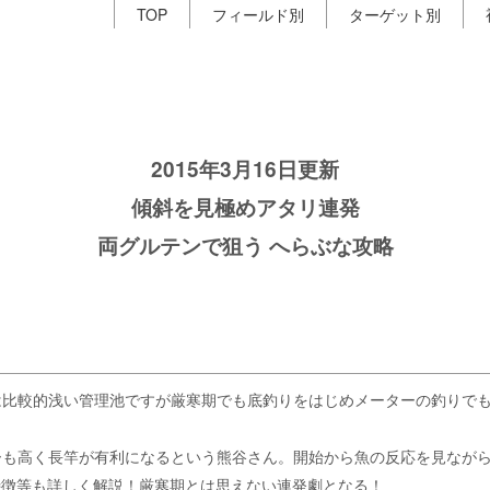
TOP
フィールド別
ターゲット別
2015年3月16日更新
傾斜を見極めアタリ連発
両グルテンで狙う へらぶな攻略
は比較的浅い管理池ですが厳寒期でも底釣りをはじめメーターの釣りで
ーも高く長竿が有利になるという熊谷さん。開始から魚の反応を見なが
特徴等も詳しく解説！厳寒期とは思えない連発劇となる！