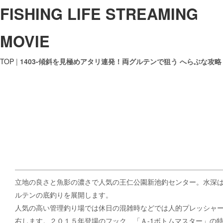
FISHING LIFE STREAMING
MOVIE
TOP
|
1403-傾斜を見極めアタリ連発！両グルテンで狙う へらぶな攻略
立地の良さと魚影の濃さで人気の王仁公園新池釣センター。水深
ルテンの底釣りを展開します。
人気の高い管理釣り場では休日の混雑時などでは人的プレッシャ
右します。２０１５年登場のフック、「Ａ-1ボトムマスター」の