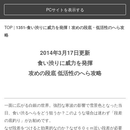
PCサイトを表示する
TOP
|
1351-食い渋りに威力を発揮！攻めの段底・低活性のへら攻
略
2014年3月17日更新
食い渋りに威力を発揮
攻めの段底 低活性のへら攻略
一面に広がる白銀の世界。強烈な寒波の影響で雪景色となった当
日、食い渋るへらをどう狙うか？このような場合は迷わず「段差
の底釣り」がお勧めです。
なぜ段差をつけると効果的なのか？なぜ６０ｃｍ近い段差が必要