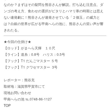
なのか？まずはその疑問を熊谷さんが解説。打ち込む注意点、ダ
ンゴの考え方、食わせの選択がピタリとハマリ寒の時期とは思え
ない連発劇に！熊谷さんが連発させている「２個玉」の威力と
は？白銀の世界が広がる甲南へらの池に、熊谷さんの笑い声が響
きわたる。
★今回の仕掛け★
【ロッド】がまへら天輝 １０尺
【ライン】道糸：0.8号 ハリス：0.5号
【フック】T1 だんごマスター ５号
【フック】T1 クワセマスター 3号
レポーター：熊谷充
取材地：滋賀県甲賀市にて
現地お問い合わせ
甲南へらの池 ℡.0748-86-1127
TOP