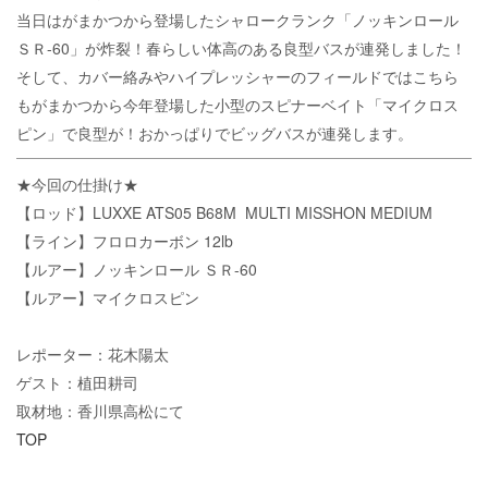
当日はがまかつから登場したシャロークランク「ノッキンロール
ＳＲ-60」が炸裂！春らしい体高のある良型バスが連発しました！
そして、カバー絡みやハイプレッシャーのフィールドではこちら
もがまかつから今年登場した小型のスピナーベイト「マイクロス
ピン」で良型が！おかっぱりでビッグバスが連発します。
★今回の仕掛け★
【ロッド】LUXXE ATS05 B68M MULTI MISSHON MEDIUM
【ライン】フロロカーボン 12lb
【ルアー】ノッキンロール ＳＲ-60
【ルアー】マイクロスピン
レポーター：花木陽太
ゲスト：植田耕司
取材地：香川県高松にて
TOP