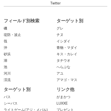
Twitter
フィールド別検索
ターゲット別
磯
グレ
堤防・波止
チヌ
筏
イシダイ
沖
青物・マダイ
砂浜
キス・カレイ
湖
タチウオ
池
へらぶな
河川
アユ
渓流
アマゴ・マス
ターゲット別
リンク他
バス
がまかつ
シーバス
LUXXE
ライトゲーム(アジ・メバル)
プレゼント