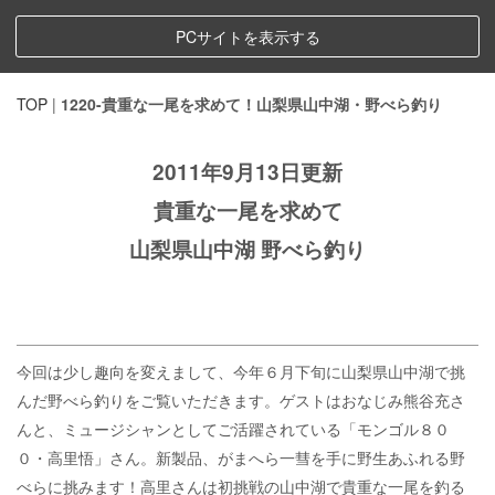
PCサイトを表示する
TOP
|
1220-貴重な一尾を求めて！山梨県山中湖・野べら釣り
2011年9月13日更新
貴重な一尾を求めて
山梨県山中湖 野べら釣り
今回は少し趣向を変えまして、今年６月下旬に山梨県山中湖で挑
んだ野べら釣りをご覧いただきます。ゲストはおなじみ熊谷充さ
んと、ミュージシャンとしてご活躍されている「モンゴル８０
０・高里悟」さん。新製品、がまへら一彗を手に野生あふれる野
べらに挑みます！高里さんは初挑戦の山中湖で貴重な一尾を釣る