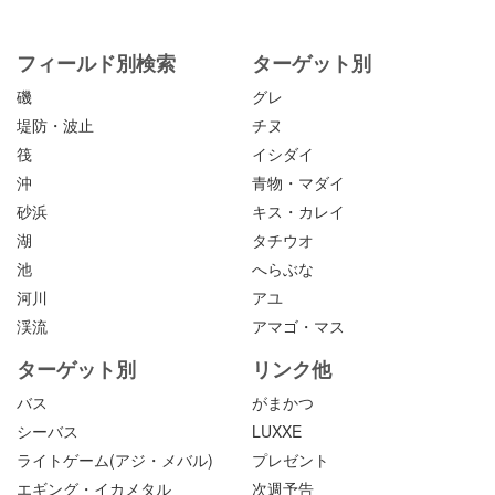
フィールド別検索
ターゲット別
磯
グレ
堤防・波止
チヌ
筏
イシダイ
沖
青物・マダイ
砂浜
キス・カレイ
湖
タチウオ
池
へらぶな
河川
アユ
渓流
アマゴ・マス
ターゲット別
リンク他
バス
がまかつ
シーバス
LUXXE
ライトゲーム(アジ・メバル)
プレゼント
エギング・イカメタル
次週予告