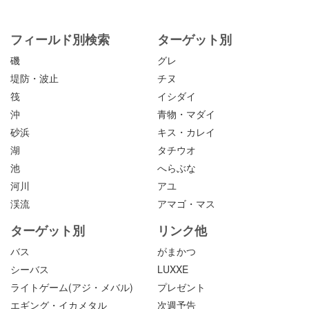
フィールド別検索
ターゲット別
磯
グレ
堤防・波止
チヌ
筏
イシダイ
沖
青物・マダイ
砂浜
キス・カレイ
湖
タチウオ
池
へらぶな
河川
アユ
渓流
アマゴ・マス
ターゲット別
リンク他
バス
がまかつ
シーバス
LUXXE
ライトゲーム(アジ・メバル)
プレゼント
エギング・イカメタル
次週予告