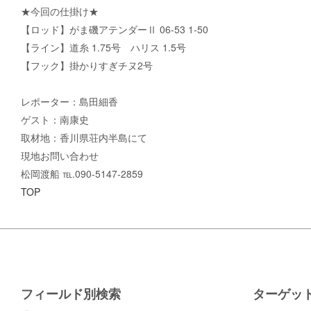
★今回の仕掛け★
【ロッド】がま磯アテンダーⅡ 06-53 1-50
【ライン】道糸 1.75号 ハリス 1.5号
【フック】掛かりすぎチヌ2号
レポーター：島田細香
ゲスト：南康史
取材地：香川県荘内半島にて
現地お問い合わせ
松岡渡船 ℡.090-5147-2859
TOP
フィールド別検索
ターゲッ