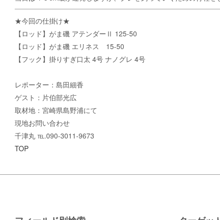
★今回の仕掛け★
【ロッド】がま磯 アテンダーⅡ 125-50
【ロッド】がま磯 エリネス 15-50
【フック】掛りすぎ口太 4号 ナノグレ 4号
レポーター：島田細香
ゲスト：片伯部光広
取材地：宮崎県島野浦にて
現地お問い合わせ
千津丸 ℡.090-3011-9673
TOP