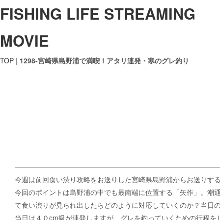
FISHING LIFE STREAMING
MOVIE
TOP
|
1298-宮崎県島野浦で満喫！アタリ連発・寒のグレ釣り
今週は前回食い渋り攻略をお送りした宮崎県島野浦からお送りす
今回のポイントは島野浦の中でも最南端に位置する「矢作」。潮
て食い渋りが見られ出したらどのように対応していくのか？当日
当日は４０cm級が連発しますが、グレを釣っていくための行程を