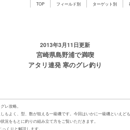
TOP
フィールド別
ターゲット別
2013年3月11日更新
宮崎県島野浦で満喫
アタリ連発 寒のグレ釣り
るグレ攻略。
通しもよく、型、数が狙える一級磯です。今回はいかに一級磯といえど
の状況をもとに釣りの組み立て方をご覧いただきます。
じっくりと解説します。