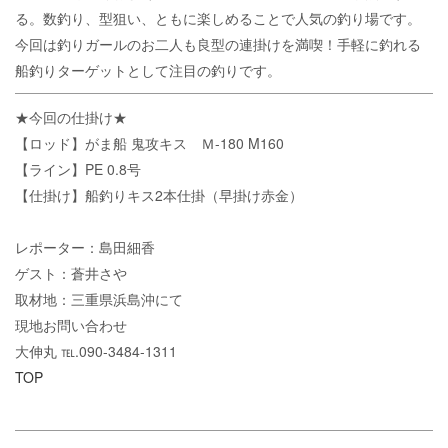
る。数釣り、型狙い、ともに楽しめることで人気の釣り場です。
今回は釣りガールのお二人も良型の連掛けを満喫！手軽に釣れる
船釣りターゲットとして注目の釣りです。
★今回の仕掛け★
【ロッド】がま船 鬼攻キス Ｍ-180 M160
【ライン】PE 0.8号
【仕掛け】船釣りキス2本仕掛（早掛け赤金）
レポーター：島田細香
ゲスト：蒼井さや
取材地：三重県浜島沖にて
現地お問い合わせ
大伸丸 ℡.090-3484-1311
TOP