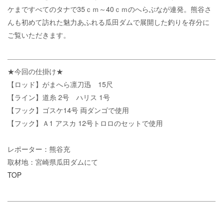
ケまですべてのタナで35ｃｍ～40ｃｍのへらぶなが連発。熊谷さ
んも初めて訪れた魅力あふれる瓜田ダムで展開した釣りを存分に
ご覧いただきます。
★今回の仕掛け★
【ロッド】がまへら凛刀迅 15尺
【ライン】道糸 2号 ハリス 1号
【フック】ゴスケ14号 両ダンゴで使用
【フック】Ａ1 アスカ 12号トロロのセットで使用
レポーター：熊谷充
取材地：宮崎県瓜田ダムにて
TOP