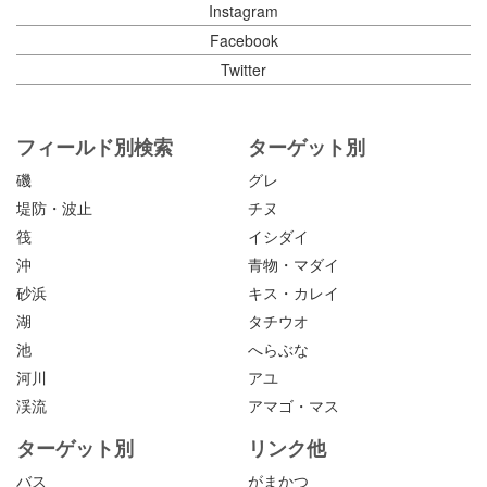
Instagram
Facebook
Twitter
フィールド別検索
ターゲット別
磯
グレ
堤防・波止
チヌ
筏
イシダイ
沖
青物・マダイ
砂浜
キス・カレイ
湖
タチウオ
池
へらぶな
河川
アユ
渓流
アマゴ・マス
ターゲット別
リンク他
バス
がまかつ