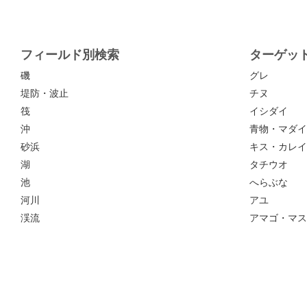
フィールド別検索
ターゲッ
磯
グレ
堤防・波止
チヌ
筏
イシダイ
沖
青物・マダイ
砂浜
キス・カレイ
湖
タチウオ
池
へらぶな
河川
アユ
渓流
アマゴ・マス