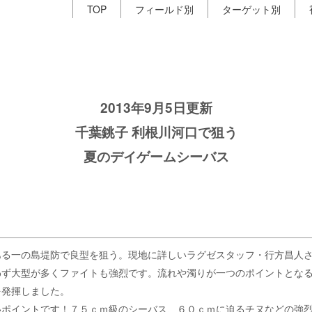
TOP
フィールド別
ターゲット別
2013年9月5日更新
千葉銚子 利根川河口で狙う
夏のデイゲームシーバス
ある一の島堤防で良型を狙う。現地に詳しいラグゼスタッフ・行方昌人
わず大型が多くファイトも強烈です。流れや濁りが一つのポイントとな
を発揮しました。
いポイントです！７５ｃｍ級のシーバス、６０ｃｍに迫るチヌなどの強