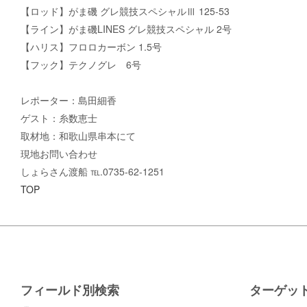
【ロッド】がま磯 グレ競技スペシャルⅢ 125-53
【ライン】がま磯LINES グレ競技スペシャル 2号
【ハリス】フロロカーボン 1.5号
【フック】テクノグレ 6号
レポーター：島田細香
ゲスト：糸数恵士
取材地：和歌山県串本にて
現地お問い合わせ
しょらさん渡船 ℡.0735-62-1251
TOP
フィールド別検索
ターゲッ