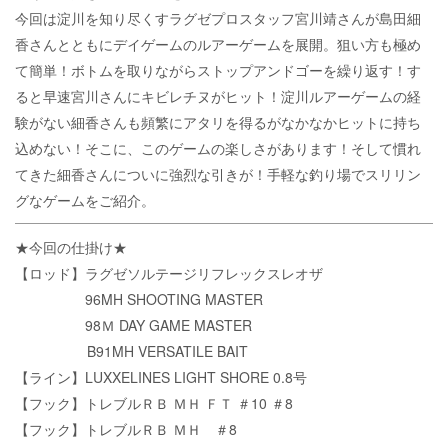
今回は淀川を知り尽くすラグゼプロスタッフ宮川靖さんが島田細
香さんとともにデイゲームのルアーゲームを展開。狙い方も極め
て簡単！ボトムを取りながらストップアンドゴーを繰り返す！す
ると早速宮川さんにキビレチヌがヒット！淀川ルアーゲームの経
験がない細香さんも頻繁にアタリを得るがなかなかヒットに持ち
込めない！そこに、このゲームの楽しさがあります！そして慣れ
てきた細香さんについに強烈な引きが！手軽な釣り場でスリリン
グなゲームをご紹介。
★今回の仕掛け★
【ロッド】ラグゼソルテージリフレックスレオザ
96MH SHOOTING MASTER
98Ｍ DAY GAME MASTER
B91MH VERSATILE BAIT
【ライン】LUXXELINES LIGHT SHORE 0.8号
【フック】トレブルＲＢ ＭＨ ＦＴ ＃10 ＃8
【フック】トレブルＲＢ ＭＨ ＃8