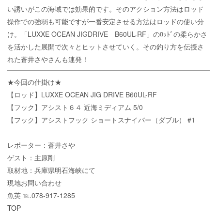
い誘いがこの海域では効果的です。そのアクション方法はロッド
操作での強弱も可能ですが一番安定させる方法はロッドの使い分
け。「LUXXE OCEAN JIGDRIVE B60UL-RF」のﾛｯﾄﾞの柔らかさ
を活かした展開で次々とヒットさせていく。その釣り方を伝授さ
れた蒼井さやさんも連発！
★今回の仕掛け★
【ロッド】LUXXE OCEAN JIG DRIVE B60UL-RF
【フック】アシスト６４ 近海ミディアム 5/0
【フック】アシストフック ショートスナイパー（ダブル） #1
レポーター：蒼井さや
ゲスト：主原剛
取材地：兵庫県明石海峡にて
現地お問い合わせ
魚英 ℡.078-917-1285
TOP