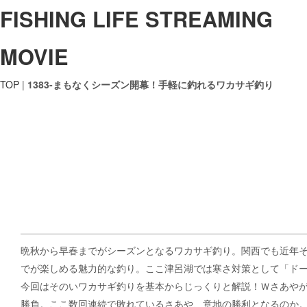
FISHING LIFE STREAMING
MOVIE
TOP
|
1383-まもなくシーズン開幕！手軽に釣れるワカサギ釣り
晩秋から早春までがシーズンとなるワカサギ釣り。関西でも近年
でが楽しめる魅力的な釣り。ここ津呂湖では寒さ対策として「ド
今回はそのいワカサギ釣りを基本からじっくりと解説！Ｗさあや
勝負。ここ数回連続で敗れているさあや、意地の勝利となるのか