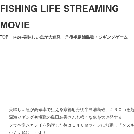
FISHING LIFE STREAMING
MOVIE
TOP
|
1424-美味しい魚が大連発！丹後半島浦島礁・ジギングゲーム
美味しい魚が高確率で狙える京都府丹後半島浦島礁。２３０ｍを
深海ジギング初挑戦の島田細香さんも様々な魚を大連発する！
タラや宗八カレイを満喫した後は１４０ｍラインに移動し「タヌ
い方を解説します！