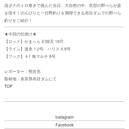
浅ダナのトロ巻きで挑んだ当日。大自然の中、良型の野べらが姿
を現す！のんびりと一日野釣りを満喫できる布目ダムでの野べら
釣りをご紹介！
★今回の仕掛け★
【ロッド】がまへら 幻煌天 19尺
【ライン】道糸 1.2号 ハリス 0.8号
【フック】Ａ1 角マルチ 8号
レポーター：熊谷充
取材地：奈良県布目ダムにて
TOP
Instagram
Facebook