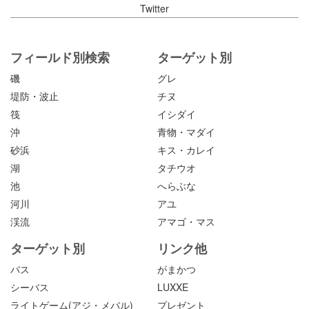
Twitter
フィールド別検索
ターゲット別
磯
グレ
堤防・波止
チヌ
筏
イシダイ
沖
青物・マダイ
砂浜
キス・カレイ
湖
タチウオ
池
へらぶな
河川
アユ
渓流
アマゴ・マス
ターゲット別
リンク他
バス
がまかつ
シーバス
LUXXE
ライトゲーム(アジ・メバル)
プレゼント