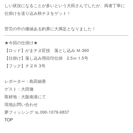
しい状況になることが多いという大田さんでしたが、両者丁寧に
仕掛けを送り込み秋チヌをゲット！
苦労の中の価値ある釣果に大満足となりました！
★今回の仕掛け★
【ロッド】がまチヌ匠技 落とし込み Ｍ-360
【仕掛け】落し込み用目印仕掛 2.5ｍ 1.5号
【フック】チヌＲ 3号
レポーター：島田細香
ゲスト：大田徹
取材地：大阪南港にて
現地お問い合わせ
夢フィッシング ℡.090-1079-6837
TOP