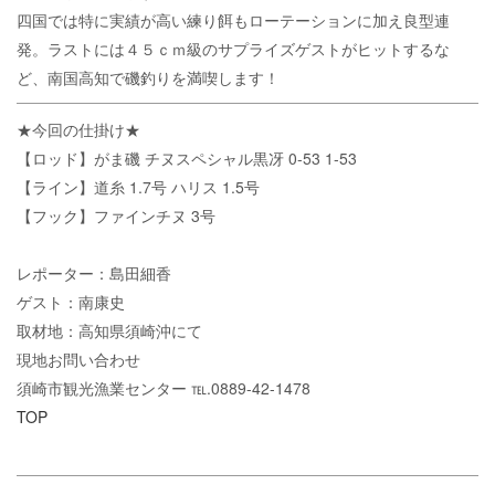
四国では特に実績が高い練り餌もローテーションに加え良型連
発。ラストには４５ｃｍ級のサプライズゲストがヒットするな
ど、南国高知で磯釣りを満喫します！
★今回の仕掛け★
【ロッド】がま磯 チヌスペシャル黒冴 0-53 1-53
【ライン】道糸 1.7号 ハリス 1.5号
【フック】ファインチヌ 3号
レポーター：島田細香
ゲスト：南康史
取材地：高知県須崎沖にて
現地お問い合わせ
須崎市観光漁業センター ℡.0889-42-1478
TOP