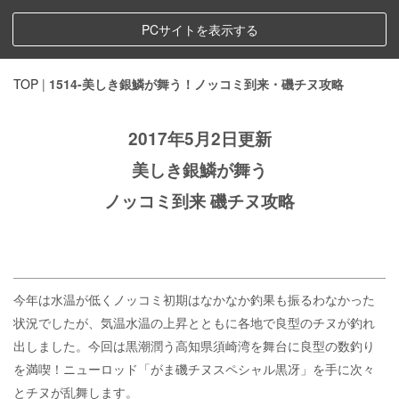
PCサイトを表示する
TOP
|
1514-美しき銀鱗が舞う！ノッコミ到来・磯チヌ攻略
2017年5月2日更新
美しき銀鱗が舞う
ノッコミ到来 磯チヌ攻略
今年は水温が低くノッコミ初期はなかなか釣果も振るわなかった
状況でしたが、気温水温の上昇とともに各地で良型のチヌが釣れ
出しました。今回は黒潮潤う高知県須崎湾を舞台に良型の数釣り
を満喫！ニューロッド「がま磯チヌスペシャル黒冴」を手に次々
とチヌが乱舞します。