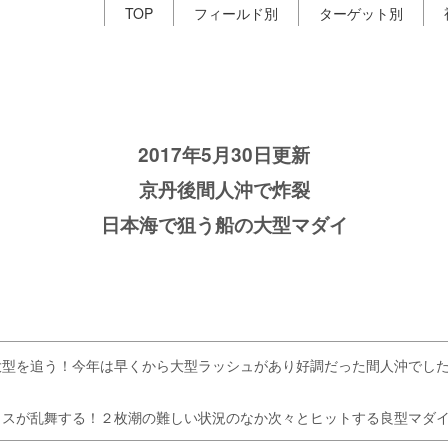
TOP
フィールド別
ターゲット別
2017年5月30日更新
京丹後間人沖で炸裂
日本海で狙う船の大型マダイ
大型を追う！今年は早くから大型ラッシュがあり好調だった間人沖でし
ラスが乱舞する！２枚潮の難しい状況のなか次々とヒットする良型マダ