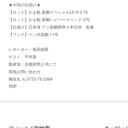
★今回の仕掛け★
【ロッド】がま船 真鯛スペシャルLV H-3.75
【ロッド】がま船 真鯛ハイパースペック 270
【仕掛け】日本海 アジ真鯛胴突４本仕掛 各種
【フック】ケン付真鯛 11号
レポーター：島田細香
ゲスト：平井憲
取材地：京都府間人沖にて
現地お問い合わせ
梅垣丸 ℡.0772-75-2368
TOP